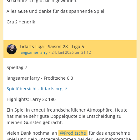
So konnte ich glücklich gewinnen.
Alles Gute und danke für das spannende Spiel.
Gruß Hendrik
Lidarts Liga - Saison 28 - Liga 5
langsamer larry
24. Juni 2026 um 21:12
Spieltag 7
langsamer larry - Froditsche 6:3
Spielübersicht - lidarts.org
Highlights: Larry 2x 180
Ein Spiel in erneut freundschaftlicher Atmosphäre. Heute
hat meine sehr gute Doppelquote die Entscheidung zu
meinen Gunsten gebracht.
Vielen Dank nochmal an
Froditsche
für das angenehme
Spiel und dein Entgegenkommen bei der Terminabsprache.