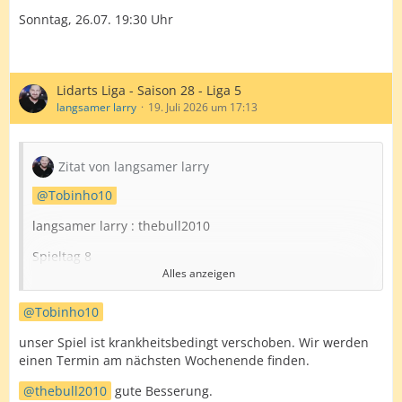
Sonntag, 26.07. 19:30 Uhr
Lidarts Liga - Saison 28 - Liga 5
langsamer larry
19. Juli 2026 um 17:13
Zitat von langsamer larry
Tobinho10
langsamer larry : thebull2010
Spieltag 8
Alles anzeigen
ist verschoben auf Sonntag den 19.07.
Tobinho10
Danke nochma an
thebull2010
unser Spiel ist krankheitsbedingt verschoben. Wir werden
Gruß Hendrik
einen Termin am nächsten Wochenende finden.
thebull2010
gute Besserung.