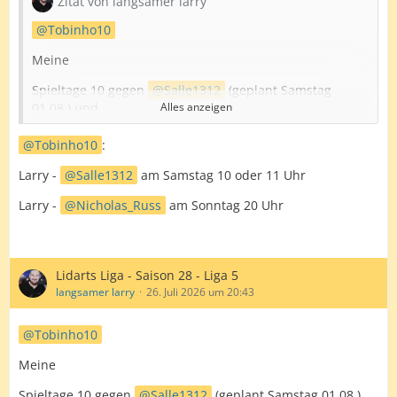
Zitat von langsamer larry
Tobinho10
Meine
Spieltage 10 gegen
Salle1312
(geplant Samstag
01.08.) und
Alles anzeigen
Spieltag 11 gegen
Nicholas_Russ
(in der
Tobinho10
:
Terminfindung) stehen noch aus.
Larry -
Salle1312
am Samstag 10 oder 11 Uhr
Sorry, ich geb Gas
Larry -
Nicholas_Russ
am Sonntag 20 Uhr
Gruß Hendrik
Lidarts Liga - Saison 28 - Liga 5
langsamer larry
26. Juli 2026 um 20:43
Tobinho10
Meine
Spieltage 10 gegen
Salle1312
(geplant Samstag 01.08.)