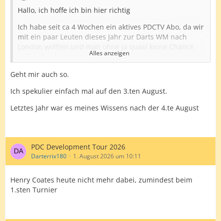
Hallo, ich hoffe ich bin hier richtig
Ich habe seit ca 4 Wochen ein aktives PDCTV Abo, da wir
mit ein paar Leuten dieses Jahr zur Darts WM nach
London wollten und man ohne ja quasi keine Chance
Alles anzeigen
auf Karten hat.
Gibt es bisher immernoch keinerlei Infos bezüglich
Geht mir auch so.
eines Vorverkaufs oder hab ich evtl irgendwas falsch
Ich spekulier einfach mal auf den 3.ten August.
eingestellt bzw verpasst? Die Erlaubnis für E-Mails
wurde erteilt.
Letztes Jahr war es meines Wissens nach der 4.te August
Die letzten Jahre war es ja nur immer so, dass Anfang
August schon der Verkauf startete und PDCTV Mitglieder
ca 14 Tage vorher informiert wurden.
PDC Development Tour 2026
Vielleicht wartet der ein oder andere ja auch
Darterrix180
1. August 2026 um 10:11
sehnsüchtig auf Infos oder hat irgendwo was gelesen.
Henry Coates heute nicht mehr dabei, zumindest beim
1.sten Turnier
Danke schon mal