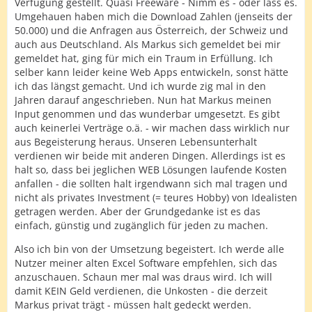
Verfügung gestellt. Quasi Freeware - Nimm es - oder lass es.
Umgehauen haben mich die Download Zahlen (jenseits der
50.000) und die Anfragen aus Österreich, der Schweiz und
auch aus Deutschland. Als Markus sich gemeldet bei mir
gemeldet hat, ging für mich ein Traum in Erfüllung. Ich
selber kann leider keine Web Apps entwickeln, sonst hätte
ich das längst gemacht. Und ich wurde zig mal in den
Jahren darauf angeschrieben. Nun hat Markus meinen
Input genommen und das wunderbar umgesetzt. Es gibt
auch keinerlei Verträge o.ä. - wir machen dass wirklich nur
aus Begeisterung heraus. Unseren Lebensunterhalt
verdienen wir beide mit anderen Dingen. Allerdings ist es
halt so, dass bei jeglichen WEB Lösungen laufende Kosten
anfallen - die sollten halt irgendwann sich mal tragen und
nicht als privates Investment (= teures Hobby) von Idealisten
getragen werden. Aber der Grundgedanke ist es das
einfach, günstig und zugänglich für jeden zu machen.
Also ich bin von der Umsetzung begeistert. Ich werde alle
Nutzer meiner alten Excel Software empfehlen, sich das
anzuschauen. Schaun mer mal was draus wird. Ich will
damit KEIN Geld verdienen, die Unkosten - die derzeit
Markus privat trägt - müssen halt gedeckt werden.