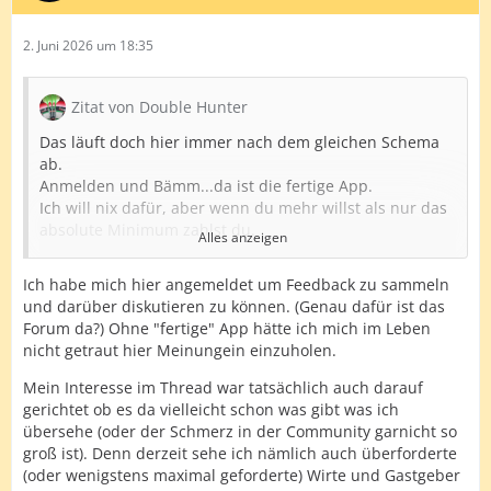
2. Juni 2026 um 18:35
Zitat von Double Hunter
Das läuft doch hier immer nach dem gleichen Schema
ab.
Anmelden und Bämm...da ist die fertige App.
Ich will nix dafür, aber wenn du mehr willst als nur das
absolute Minimum zahlst du.
Alles anzeigen
Außer im Thread in dem die eigene App angepriesen
wird gibt es keine Teilnahme am Forum, kein Zeigen von
Ich habe mich hier angemeldet um Feedback zu sammeln
Interesse an irgendwelchen anderen Themen, noch
und darüber diskutieren zu können. (Genau dafür ist das
nicht mal der geringste Hinweis darauf dass man sich
Forum da?) Ohne "fertige" App hätte ich mich im Leben
überhaupt für den Sport interessiert.
nicht getraut hier Meinungein einzuholen.
Herkommen, verkaufen wollen und wieder in der
Versenkung verschwinden.
Mein Interesse im Thread war tatsächlich auch darauf
Haben wir schon mehrfach gehabt und Keinen hats
gerichtet ob es da vielleicht schon was gibt was ich
interessiert.
übersehe (oder der Schmerz in der Community garnicht so
Wird schon seinen Grund haben warum dir hier bislang
groß ist). Denn derzeit sehe ich nämlich auch überforderte
nur ein Mitglied (außer mir)überhaupt geantwortet hat.
(oder wenigstens maximal geforderte) Wirte und Gastgeber