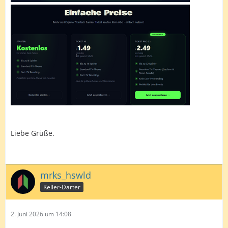
Liebe Grüße.
mrks_hswld
Keller-Darter
2. Juni 2026 um 14:08