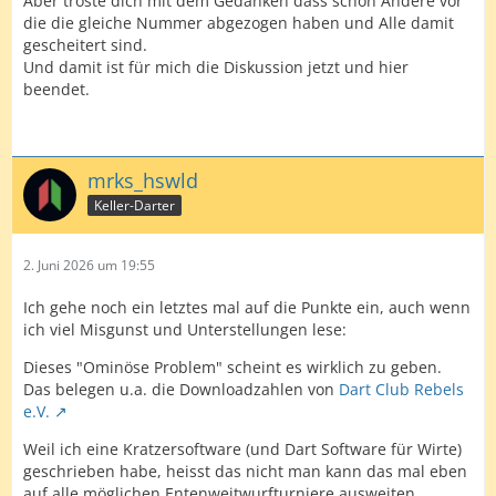
Aber tröste dich mit dem Gedanken dass schon Andere vor
die die gleiche Nummer abgezogen haben und Alle damit
gescheitert sind.
Und damit ist für mich die Diskussion jetzt und hier
beendet.
mrks_hswld
Keller-Darter
2. Juni 2026 um 19:55
Ich gehe noch ein letztes mal auf die Punkte ein, auch wenn
ich viel Misgunst und Unterstellungen lese:
Dieses "Ominöse Problem" scheint es wirklich zu geben.
Das belegen u.a. die Downloadzahlen von
Dart Club Rebels
e.V.
Weil ich eine Kratzersoftware (und Dart Software für Wirte)
geschrieben habe, heisst das nicht man kann das mal eben
auf alle möglichen Entenweitwurfturniere ausweiten.