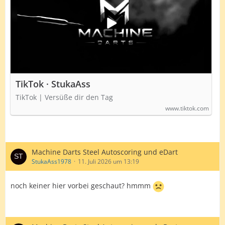
TikTok · StukaAss
TikTok | Versüße dir den Tag
www.tiktok.com
Machine Darts Steel Autoscoring und eDart
StukaAss1978
11. Juli 2026 um 13:19
noch keiner hier vorbei geschaut? hmmm