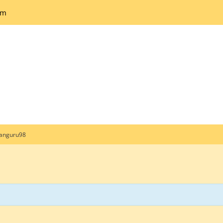
um
anguru98