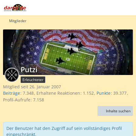
Mitglieder
Putzi
Erleuchteter
Mitglied seit 26. Januar 2007
Beiträge
7.348
Erhaltene Reaktionen
1.152
Punkte
39.377
Profil-Aufrufe
7.158
Inhalte suchen
Der Benutzer hat den Zugriff auf sein vollständiges Profil
eingeschränkt.