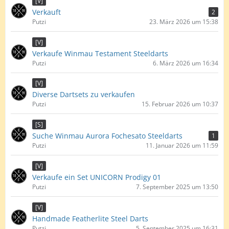
[V]
Verkauft
2
Putzi
23. März 2026 um 15:38
[V]
Verkaufe Winmau Testament Steeldarts
Putzi
6. März 2026 um 16:34
[V]
Diverse Dartsets zu verkaufen
Putzi
15. Februar 2026 um 10:37
[S]
Suche Winmau Aurora Fochesato Steeldarts
1
Putzi
11. Januar 2026 um 11:59
[V]
Verkaufe ein Set UNICORN Prodigy 01
Putzi
7. September 2025 um 13:50
[V]
Handmade Featherlite Steel Darts
Putzi
5. September 2025 um 16:31