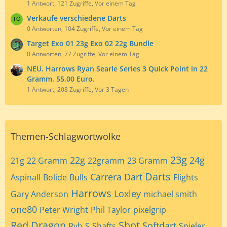
1 Antwort, 121 Zugriffe, Vor einem Tag
Verkaufe verschiedene Darts
0 Antworten, 104 Zugriffe, Vor einem Tag
Target Exo 01 23g Exo 02 22g Bundle
0 Antworten, 77 Zugriffe, Vor einem Tag
NEU. Harrows Ryan Searle Series 3 Quick Point in 22
Gramm. 55,00 Euro.
1 Antwort, 208 Zugriffe, Vor 3 Tagen
Themen-Schlagwortwolke
23g
22g
24g
21g
22 Gramm
22gramm
23 Gramm
Darts
Carrera
Dart
Aspinall
Bolide
Bulls
Flights
Harrows
Loxley
Gary Anderson
michael smith
one80
Peter Wright
Phil Taylor
pixelgrip
Red Dragon
Shot
Softdart
Rvb
S
Shafts
Spieler