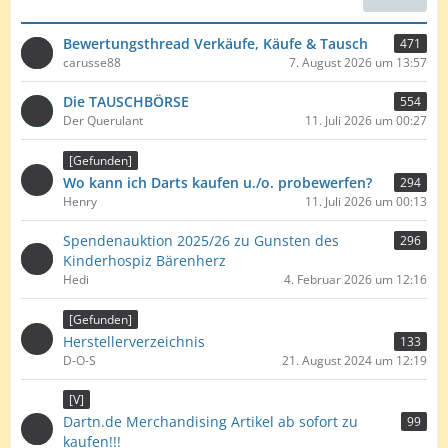
i
t
Bewertungsthread Verkäufe, Käufe & Tausch
471
r
carusse88
7. August 2026 um 13:57
ä
g
Die TAUSCHBÖRSE
554
e
Der Querulant
11. Juli 2026 um 00:27
[Gefunden]
Wo kann ich Darts kaufen u./o. probewerfen?
294
Henry
11. Juli 2026 um 00:13
Spendenauktion 2025/26 zu Gunsten des
296
Kinderhospiz Bärenherz
Hedi
4. Februar 2026 um 12:16
[Gefunden]
Herstellerverzeichnis
133
D-O-S
21. August 2024 um 12:19
[V]
Dartn.de Merchandising Artikel ab sofort zu
99
kaufen!!!