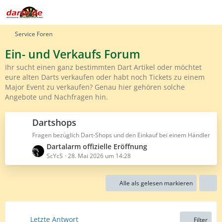
Service Foren
Ein- und Verkaufs Forum
Ihr sucht einen ganz bestimmten Dart Artikel oder möchtet
eure alten Darts verkaufen oder habt noch Tickets zu einem
Major Event zu verkaufen? Genau hier gehören solche
Angebote und Nachfragen hin.
Dartshops
Fragen bezüglich Dart-Shops und den Einkauf bei einem Händler
L
Dartalarm offizielle Eröffnung
e
ScYcS
28. Mai 2026 um 14:28
t
z
Alle als gelesen markieren
t
e
B
e
Letzte Antwort
Filter