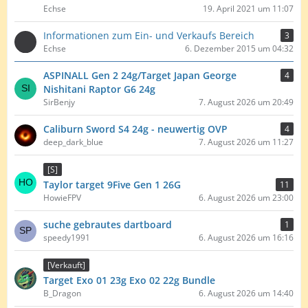
Echse
19. April 2021 um 11:07
Informationen zum Ein- und Verkaufs Bereich
3
Echse
6. Dezember 2015 um 04:32
ASPINALL Gen 2 24g/Target Japan George
4
Nishitani Raptor G6 24g
SirBenjy
7. August 2026 um 20:49
Caliburn Sword S4 24g - neuwertig OVP
4
deep_dark_blue
7. August 2026 um 11:27
[S]
Taylor target 9Five Gen 1 26G
11
HowieFPV
6. August 2026 um 23:00
suche gebrautes dartboard
1
speedy1991
6. August 2026 um 16:16
[Verkauft]
Target Exo 01 23g Exo 02 22g Bundle
B_Dragon
6. August 2026 um 14:40