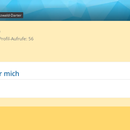
zwald-Darter
9
Profil-Aufrufe
56
r mich