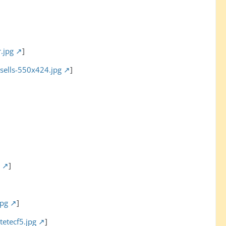
.jpg
]
sells-550x424.jpg
]
]
jpg
]
etecf5.jpg
]