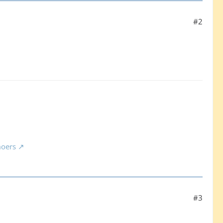
#2
oers
#3