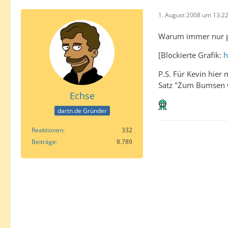
1. August 2008 um 13:2
Warum immer nur pe
[Blockierte Grafik:
h
P.S. Für Kevin hier
Satz "Zum Bumsen wa
Echse
dartn.de Gründer
Reaktionen
332
Beiträge
8.789