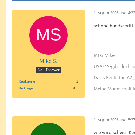
1. August 2008 um 14:3
schöne handschrift
MFG Mike
Mike S.
USA?????gibt doch 
Nail-Thrower
Darts:Evolution A2
Reaktionen
2
Beiträge
365
Meine Mannschaft i
1. August 2008 um 15:3
wie wird scheiss Ke