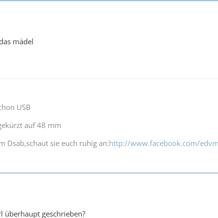
2
 das mädel
schon USB
,gekürzt auf 48 mm
m Dsab,schaut sie euch ruhig an:
http://www.facebook.com/edvm
7
rl überhaupt geschrieben?