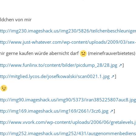
ildchen von mir
ttp://img230.imageshack.us/img230/5826/teilchenbeschleuniger
ttp://www.just-whatever.com/wp-content/uploads/2009/03/sex-
 mir gerne kaufen würde abernicht darf
(meinefrauverbietetes)
ttp://www.funlinx.to/content/bilder/picdump_28/28.jpg
]
ttp://mitglied.lycos.de/josefkowalski/scan0021.1.jpg
]
n
ttp://img90.imageshack.us/img90/5373/iran385225807auc8.jpg
ttp://img169.imageshack.us/img169/2661/3cz6.jpg
]
ttp://www.vvork.com/wp-content/uploads/2006/06/gretalevels.
ttp://img252.imageshack.us/img252/431/ausgenommenbedienst