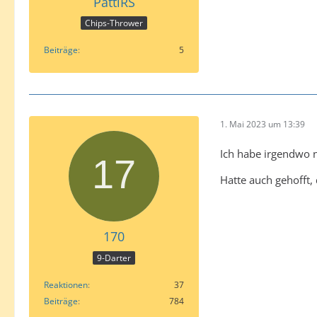
PattiRS
Chips-Thrower
Beiträge
5
1. Mai 2023 um 13:39
Ich habe irgendwo n
Hatte auch gehofft,
170
9-Darter
Reaktionen
37
Beiträge
784