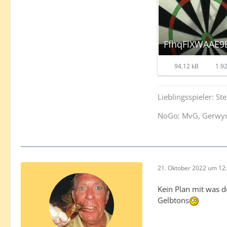
FfhqFlXWAAE9Ei
94,12 kB
1.92
Lieblingsspieler: S
NoGo: MvG, Gerwyn 
21. Oktober 2022 um 12
Kein Plan mit was d
Gelbtons