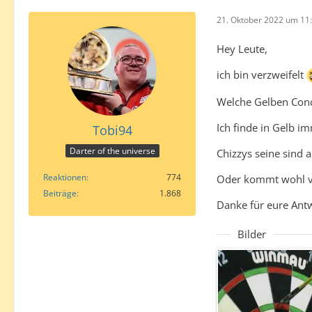
21. Oktober 2022 um 11
Hey Leute,
ich bin verzweifelt
Welche Gelben Condo
Ich finde in Gelb i
Tobi94
Darter of the universe
Chizzys seine sind a
Reaktionen
774
Oder kommt wohl v
Beiträge
1.868
Danke für eure Ant
Bilder