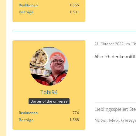
Reaktionen
1.855
Beiträge
1.501
21. Oktober 2022 um 13
Also ich denke mit
Tobi94
Darter of the universe
Lieblingsspieler: S
Reaktionen
774
Beiträge
1.868
NoGo: MvG, Gerwyn 