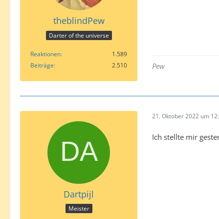
theblindPew
Darter of the universe
Reaktionen
1.589
Beiträge
2.510
Pew
21. Oktober 2022 um 12
Ich stellte mir gest
Dartpijl
Meister