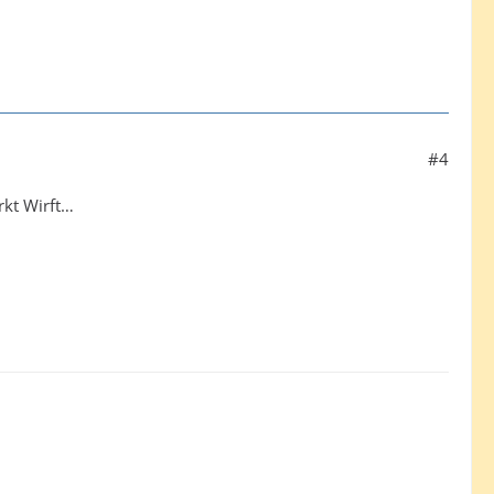
#4
rkt Wirft…