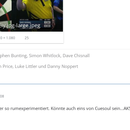
y.jpg-large.jpeg
0 × 1.080
25
tephen Bunting, Simon Whitlock, Dave Chisnall
Price, Luke Littler und Danny Noppert
:08
er so rumexperimentiert. Könnte auch eins von Cuesoul sein…AK5