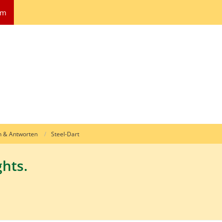
um
n & Antworten
Steel-Dart
ghts.