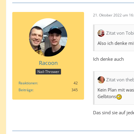
21. Oktober 2022 um 16
Zitat von Tob
Also ich denke m
Ich denke auch
Racoon
Nail-Thrower
Zitat von th
Reaktionen
42
Kein Plan mit wa
Beiträge
345
Gelbtons
Das sind sie auf jed