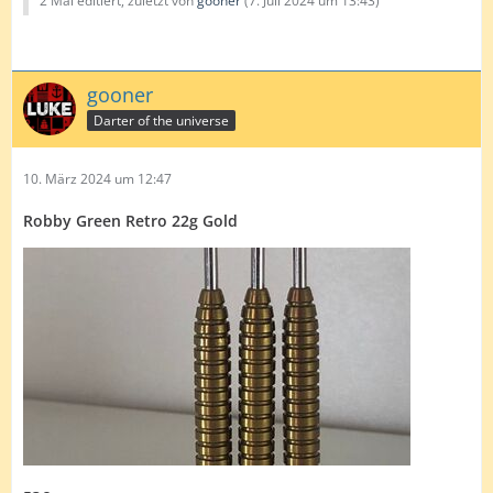
2 Mal editiert, zuletzt von
gooner
(
7. Juli 2024 um 13:43
)
gooner
Darter of the universe
10. März 2024 um 12:47
Robby Green Retro 22g Gold