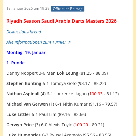
18. Januar 2026 um 19:29
Offizieller Beitrag
Riyadh Season Saudi Arabia Darts Masters 2026
Diskussionsthread
Alle Informationen zum Turnier
Montag, 19. Januar
1. Runde
Danny Noppert 3-6
Man Lok Leung
(81.25 - 88.09)
Stephen Bunting
6-1 Tomoya Goto (93.17 - 85.22)
Nathan Aspinall
(4) 6-1 Lourence Ilagan (
100.93
- 81.12)
Michael van Gerwen
(1) 6-1 Nitin Kumar (91.16 - 79.57)
Luke Littler
6-1 Paul Lim (89.16 - 82.66)
Gerwyn Price
(3) 6-0 Alexis Toylo (
100.20
- 80.21)
Luke Humphries
6-2 Ryusei Azemoto (95.56 - 83.55)