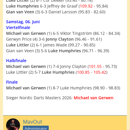
Luke Littler
(2) 6-1 Cor Dekker (93.40 - 80.14)
Luke Humphries
6-3 Jeffrey de Graaf (
109.92
- 95.84)
Gian van Veen
(3) 6-3 Daniel Larsson (95.83 - 82.60)
Samstag, 06. Juni
Viertelfinale
Michael van Gerwen
(1) 6-5 Viktor Tingström (86.12 - 84.34)
Gerwyn Price (4) 3-6
Jonny Clayton
(96.46 - 91.61)
Luke Littler
(2) 6-1 James Wade (99.27 - 90.85)
Gian van Veen (3) 5-6
Luke Humphries
(96.71 - 96.39)
Halbfinale
Michael van Gerwen
(1) 7-4 Jonny Clayton (
101.55
- 95.73)
Luke Littler (2) 5-7
Luke Humphries
(
100.85
-
105.42
)
Finale
Michael van Gerwen
(1) 8-7 Luke Humphries (98.90 - 98.83)
Sieger Nordic Darts Masters 2026:
Michael van Gerwen
MavOut
Administrator