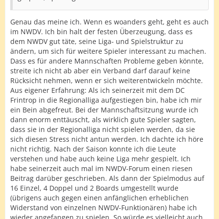
Genau das meine ich. Wenn es woanders geht, geht es auch
im NWDV. Ich bin halt der festen Überzeugung, dass es
dem NWDV gut täte, seine Liga- und Spielstruktur zu
ändern, um sich für weitere Spieler interessant zu machen.
Dass es für andere Mannschaften Probleme geben könnte,
streite ich nicht ab aber ein Verband darf darauf keine
Rücksicht nehmen, wenn er sich weiterentwickeln möchte.
Aus eigener Erfahrung: Als ich seinerzeit mit dem DC
Frintrop in die Regionalliga aufgestiegen bin, habe ich mir
ein Bein abgefreut. Bei der Mannschaftsitzung wurde ich
dann enorm enttäuscht, als wirklich gute Spieler sagten,
dass sie in der Regionalliga nicht spielen werden, da sie
sich diesen Stress nicht antun werden. Ich dachte ich höre
nicht richtig. Nach der Saison konnte ich die Leute
verstehen und habe auch keine Liga mehr gespielt. Ich
habe seinerzeit auch mal im NWDV-Forum einen riesen
Beitrag darüber geschrieben. Als dann der Spielmodus auf
16 Einzel, 4 Doppel und 2 Boards umgestellt wurde
(übrigens auch gegen einen anfänglichen erheblichen
Widerstand von einzelnen NWDV-Funktionären) habe ich
wieder angefangen zu spielen. So würde es vielleicht auch