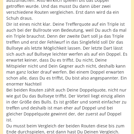
auszumachen. Also wirklich spielen bis das Doppel
getroffen wurde. Und das musst Du dann über zwei
verschiedene Routen vergleichen. Erst dann wird da ein
Schuh draus.
Dir ist eines nicht klar. Deine Trefferquote auf ein Triple ist
auch bei der Bullroute von Bedeutung, weil Du auch da mal
ein Triple brauchst. Denn der zweite Dart soll ja das Triple
treffen und erst der Fehlwurf in das Singlefeld soll Dir das
Bullseye als letzte Möglichkeit lassen. Der letzte Dart lässt
sich auch auf Bullseye leichter werfen als auf ein Doppel. Es
erwartet keiner, dass Du es triffst. Du nicht, Deine
Mitspieler nicht und Dein Gegner auch nicht, deshalb kann
man ganz locker drauf werfen. Bei einem Doppel erwarten
schon alle, dass Du es triffst, Du bist also angespannter. Ein
enormer Nachteil
Bei beiden Routen zählt auch Deine Doppelquote, nicht nur
wie gut Du das Bullseye triffst. Der Vorteil liegt einzig allein
in der Größe des Bulls. Es ist größer und somit einfacher zu
treffen und deshalb ist man eher auf Doppel und bei
gleicher Doppelquote gewinnt der, der zuerst auf Doppel
ist.
Du musst beim Vergleich der beiden Routen diese bis zum
Ende durchspielen, erst dann hast Du Deinen Vergleich.