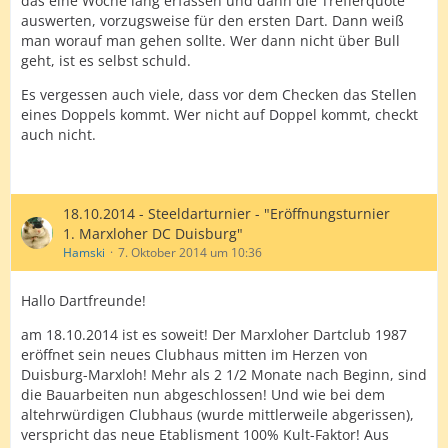
das eine Woche lang erfassen und dann die Trefferquote
auswerten, vorzugsweise für den ersten Dart. Dann weiß
man worauf man gehen sollte. Wer dann nicht über Bull
geht, ist es selbst schuld.
Es vergessen auch viele, dass vor dem Checken das Stellen
eines Doppels kommt. Wer nicht auf Doppel kommt, checkt
auch nicht.
18.10.2014 - Steeldarturnier - "Eröffnungsturnier
1. Marxloher DC Duisburg"
Hamski
7. Oktober 2014 um 10:36
Hallo Dartfreunde!
am 18.10.2014 ist es soweit! Der Marxloher Dartclub 1987
eröffnet sein neues Clubhaus mitten im Herzen von
Duisburg-Marxloh! Mehr als 2 1/2 Monate nach Beginn, sind
die Bauarbeiten nun abgeschlossen! Und wie bei dem
altehrwürdigen Clubhaus (wurde mittlerweile abgerissen),
verspricht das neue Etablisment 100% Kult-Faktor! Aus