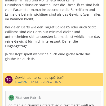
anderen Thread und wollte jetzt auch keine
Grundsatzdiskussion starten über die These 😄 es sind halt
viele Parameter m.m.n insbesondere die Barrelform und
Länge die bei mir wichtiger sind als das Gewicht (wenn alles
im Rahmen bleibt).
Bei vielen Darts wie den Target Bolide 05 oder auch Scott
Williams sind die Darts nur minimal dicker und
unterscheiden sich ansonsten kaum, da ist wirklich nur das
reine Gewicht für mich interessant. Daher die
Eingangsfrage.
Ja der Kopf spielt wahrscheinlich eine große Rolle das
glaube ich auch 👍
Gewichtsunterschied spürbar?
Tom1997
12. März 2024 um 07:59
Zitat von Patrick
ob man ein Gramm unterschied direkt merkt weiß ich