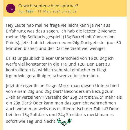
Gewichtsunterschied spürbar?
Tom1997
11. März 2024 um 20:32
Hey Leute hab mal ne frage vielleicht kann ja wer aus
Erfahrung was dazu sagen. Ich hab die letzten 2 Monate
meine 18g Softdarts gespielt (16g Barrel mit Conversion
Points). Jetzt hab ich einen neuen 24g Dart getestet (nur 30
Minuten bisher) und der Dart verzieht viel weniger.
Es ist unglaublich dieser Unterschied von 16 zu 24g ich
werfe viel konstanter in die T19 und T20. Den Dart zu
kontrollieren ist wirklich sehr viel einfacher er fliegt
irgendwie geradliniger, schwer zu beschreiben..
Jetzt die eigentliche Frage: Merkt man diesen Unterschied
von einem 23g und 25g Dart? Besonders im Bezug zum
,,Fehler verzeihen“? Verzeiht der 25g Dart
merklich
mehr als
ein 23g Dart? Oder kann man das garnicht wahrnehmen
auch wenn man weiß das es theoretisch der Fall ist? Denn
bei den 16g Softdarts und 24g Steeldarts merkt man es
sofort wie Tag und Nacht