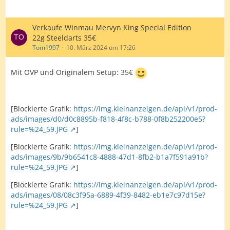
Verkaufe Winmau Mervyn King Special Edition
22g Steeldarts 35€
Tom1997
10. März 2024 um 17:26
Mit OVP und Originalem Setup: 35€
[Blockierte Grafik:
https://img.kleinanzeigen.de/api/v1/prod-
ads/images/d0/d0c8895b-f818-4f8c-b788-0f8b252200e5?
rule=%24_59.JPG
]
[Blockierte Grafik:
https://img.kleinanzeigen.de/api/v1/prod-
ads/images/9b/9b6541c8-4888-47d1-8fb2-b1a7f591a91b?
rule=%24_59.JPG
]
[Blockierte Grafik:
https://img.kleinanzeigen.de/api/v1/prod-
ads/images/08/08c3f95a-6889-4f39-8482-eb1e7c97d15e?
rule=%24_59.JPG
]