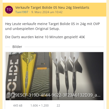
Verkaufe Target Bolide 05 Neu 24g Steeldarts
Tom1997
9. März 2024 um 10:42
Hey Leute verkaufe meine Target Bolide 05 in 24g mit OVP
und unbespielten Original Setup.
Die Darts wurden keine 10 Minuten gespielt! 40€
Bilder
8F29E5CF-319D-4F44-9622-3F23A6132D39_autoscaled.jpg
445 kB
1.606 × 1.200
22