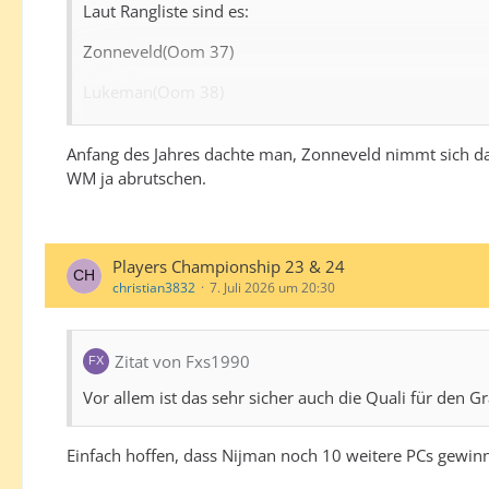
Laut Rangliste sind es:
Zonneveld(Oom 37)
Lukeman(Oom 38)
Razma(Oom 41)
Anfang des Jahres dachte man, Zonneveld nimmt sich da 
Scutt( Oom 46)
WM ja abrutschen.
Hood( Oom 47)
Players Championship 23 & 24
christian3832
7. Juli 2026 um 20:30
Edit: Würde aber anstatt Hood Evans mit rein nehmen
Zitat von Fxs1990
Vor allem ist das sehr sicher auch die Quali für den Gr
Einfach hoffen, dass Nijman noch 10 weitere PCs gewinn