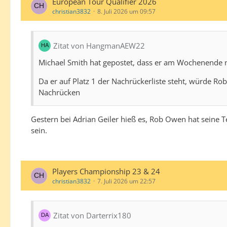
European Tour Qualifier 2026
christian3832
8. Juli 2026 um 09:57
Zitat von HangmanAEW22
Michael Smith hat gepostet, dass er am Wochenende ni
Da er auf Platz 1 der Nachrückerliste steht, würde Ro
Nachrücken
Gestern bei Adrian Geiler hieß es, Rob Owen hat sein
sein.
Players Championship 23 & 24
christian3832
7. Juli 2026 um 22:57
Zitat von Darterrix180