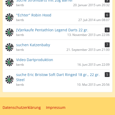
Suche Stromdarts mit 20g Barrel
3
bertb
20. Januar 2015 um 20:32
"Echter" Robin Hood
6
bertb
27. Juli 2014 um 08:07
[V]erkaufe Pentathlon Legend Darts 22 gr.
5
bertb
13. November 2013 um 22:06
suchen Katzenbaby
7
bertb
21. September 2013 um 21:00
Video Dartproduktion
bertb
16. Juni 2013 um 22:09
suche Eric Bristow Soft Dart Ringed 18 gr., 22 gr.
5
Steel
bertb
10. Mai 2013 um 20:56
Datenschutzerklärung
Impressum