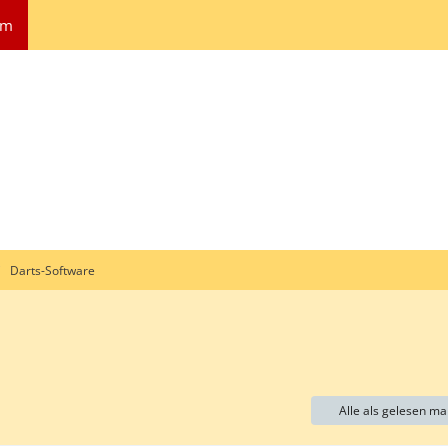
um
Darts-Software
Alle als gelesen ma