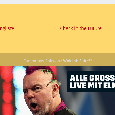
ngliste
Check in the Future
Community-Software:
WoltLab Suite™