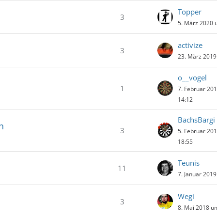
Topper
3
5. März 2020 
activize
3
23. März 2019
o__vogel
1
7. Februar 20
14:12
BachsBargi
n
3
5. Februar 20
18:55
Teunis
11
7. Januar 201
Wegi
3
8. Mai 2018 u