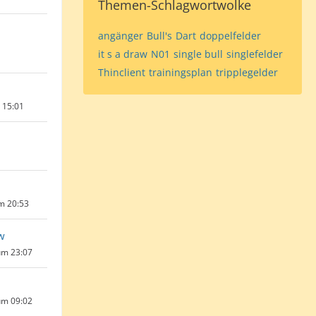
Themen-Schlagwortwolke
angänger
Bull's
Dart
doppelfelder
it s a draw
N01
single bull
singlefelder
Thinclient
trainingsplan
tripplegelder
m 15:01
um 20:53
w
um 23:07
um 09:02