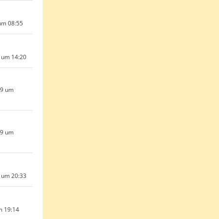
um 08:55
 um 14:20
19 um
19 um
9 um 20:33
m 19:14