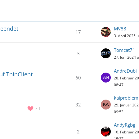
beendet
MV88
17
3. April 2025 
Tomcat71
3
27. Juni 2024 
AndreDubi
uf ThinClient
60
28. Februar 2
08:47
kaiproblem
32
25. Januar 20
1
09:53
AndyRgbg
2
16. Februar 2
15:37