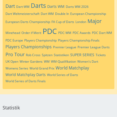
Darts
Dart
Darts WM
Dart-WM
Darts WM 2026
Dart Weltmeisterschaft
Dart WM
Double In
European Championship
Major
European Darts Championship
FA Cup of Darts
London
PDC
Minehead
Order if Merit
PDC-WM
PDC Awards
PDC Dart WM
PDC Europe
Players Championship
Players Championship Finals
Players Championships
Premier League
Premier League Darts
Pro Tour
SUPER SERIES
Rob Cross
Spitzen
Statistiken
Tickets
UK Open
Winter Gardens
WM
WM-Qualifikation
Women's Dart
World Matchplay
Womens Series
World Grand Prix
World Matchplay Darts
World Series of Darts
World Series of Darts Finals
Statistik