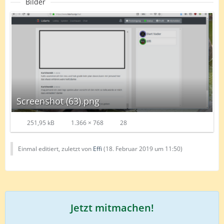
Bilder
Screenshot (63).png
251,95 kB
1.366 × 768
28
Einmal editiert, zuletzt von
Effi
(
18. Februar 2019 um 11:50
)
Jetzt mitmachen!