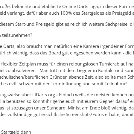
große, bekannte und etablierte Online Darts Liga, in dieser Form e
eld verlangt, dafür aber auch 100% des Startgeldes als Preisgeld 
iesem Start-und Preisgeld gibt es reichlich weitere Sachpreise, 
m teilzunehmen?
ne Darts, also braucht man natürlich eine Kamera irgendeiner Fo
atürlich wichtig, dass das Board gut eingesehen werden kann - die
 flexibler Zeitplan muss für einen reibungslosen Turnierablauf n
iel zu absolvieren - Man tritt mit dem Gegner in Kontakt und kann
chulischen/beruflichen Gründen abends Zeit, also sollte man Schi
d es evtl. schwer mit der Terminfindung und somit Teilnahme!
rzugsweise über LiDarts.org - Einfach weils die meisten kennen un
lia benutzen so könnt ihr gerne euch mit eurem Gegner darauf ein
as ist sozusagen unser Standard. Mir ist am Ende bloß wichtig, da
er vollständige gut ersichtliche Screenshots/Fotos erhalte, damit
e Startgeld dann