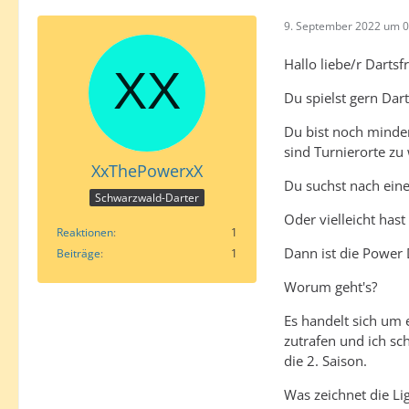
9. September 2022 um 0
Hallo liebe/r Dartsf
Du spielst gern Dart
Du bist noch minder
sind Turnierorte zu 
XxThePowerxX
Du suchst nach eine
Schwarzwald-Darter
Oder vielleicht has
Reaktionen
1
Dann ist die Power 
Beiträge
1
Worum geht's?
Es handelt sich um 
zutrafen und ich s
die 2. Saison.
Was zeichnet die Li