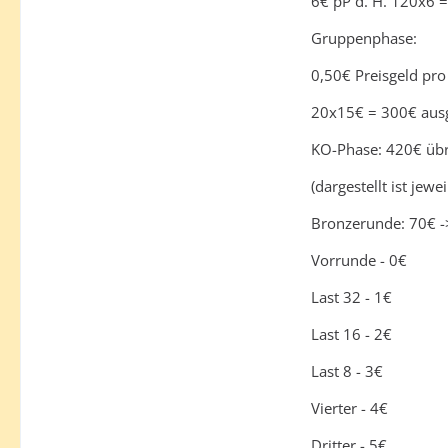
6€ pP d. H. 120x6 =
Gruppenphase:
0,50€ Preisgeld pro
20x15€ = 300€ ausg
KO-Phase: 420€ übr
(dargestellt ist jew
Bronzerunde: 70€ -
Vorrunde - 0€
Last 32 - 1€
Last 16 - 2€
Last 8 - 3€
Vierter - 4€
Dritter - 5€