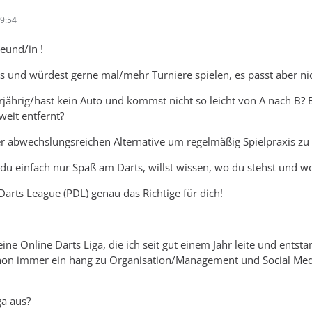
9:54
reund/in !
s und würdest gerne mal/mehr Turniere spielen, es passt aber nich
jährig/hast kein Auto und kommst nicht so leicht von A nach B? Bei
weit entfernt?
r abwechslungsreichen Alternative um regelmäßig Spielpraxis zu h
t du einfach nur Spaß am Darts, willst wissen, wo du stehst und 
Darts League (PDL) genau das Richtige für dich!
eine Online Darts Liga, die ich seit gut einem Jahr leite und ent
chon immer ein hang zu Organisation/Management und Social Medi
ga aus?