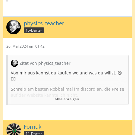
physics_teacher
15-Darter
20. Mai 2024 um 01:42
Zitat von physics_teacher
Von mir aus kannst du kaufen wo und was du willst. 😅
🤷‍♂️
Schreib am besten Robbel mal im discord an, die Preise
auf der Website kannte ich nicht.
Alles anzeigen
Von den Bilder deines Ebayangebotes her zu urteilen ist
der Druck von Robbel aber eine andere Liga.
Ich hatte folgendes mit 99,5% (nach viel Einstellungen
Fornuk
testen) Genauigkeit am laufen:
11-Darter