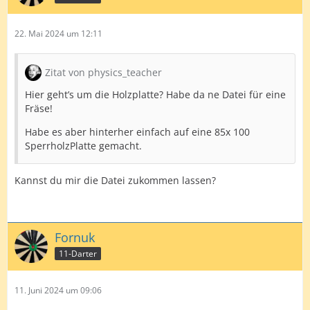
- Kameras mit Kabel bei Ali für 45€
- Alu Druck mit Adapter für 58€
22. Mai 2024 um 12:11
- Corona Target für 80€ (ggf bekommt man den auch
schon günstiger gebraucht)
Zitat von physics_teacher
-> 183€
Hier geht’s um die Holzplatte? Habe da ne Datei für eine
Fräse!
Da ich gerne teste habe ich mir jetzt noch andere
Kameras (imx179 für 100€) gekauft und den Winmau
Habe es aber hinterher einfach auf eine 85x 100
Plasma. Mal sehen, ob es damit noch etwas besser wird.
SperrholzPlatte gemacht.
Kannst du mir die Datei zukommen lassen?
wie du dich entscheidest musst du schauen. Guck wie
gesagt auch mal auf dem discord.
Lg
Fornuk
11-Darter
11. Juni 2024 um 09:06