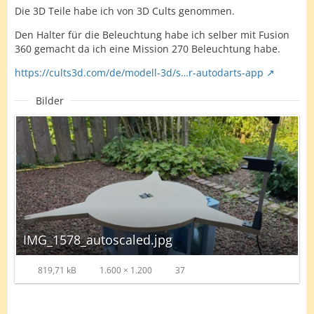
Die 3D Teile habe ich von 3D Cults genommen.
Den Halter für die Beleuchtung habe ich selber mit Fusion
360 gemacht da ich eine Mission 270 Beleuchtung habe.
https://cults3d.com/de/modell-3d/s…r-autodarts-app
Bilder
IMG_1578_autoscaled.jpg
819,71 kB
1.600 × 1.200
37