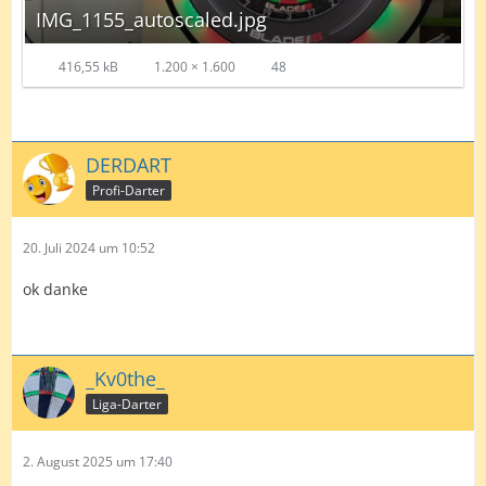
IMG_1155_autoscaled.jpg
416,55 kB
1.200 × 1.600
48
DERDART
Profi-Darter
20. Juli 2024 um 10:52
ok danke
_Kv0the_
Liga-Darter
2. August 2025 um 17:40