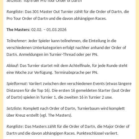
Setzliste
: Top 8 der Pro Tour Order of Dartn
Rangliste
: Das 301 Master Out Turnier zählt für die Order of Dartn, die
Pro Tour Order of Dartn und die davon abhängigen Races.
The Masters:
02.02. – 01.03.2026
Teilnehmer
: Jeder Spieler kann teilnehmen, die Einteilung in die
verschiedenen Unterkategorien erfolgt nachher anhand der Order of
Dartn. Anmeldungen im Turnier-Thread oder per PN.
Ablauf
: Das Turnier startet mit dem Achtelfinale, für jede Runde steht
eine Woche zur Verfügung. Terminabsprache per PN.
Spielformat
: Variiert zwischen den verschiedenen Events (etwas längere
Distanzen für die Top 16). Die ersten 16 gemeldeten Starter (laut Order
of Dartn) spielen in Turnier 1, die zweiten 16 in Turnier 2 usw.
Setzliste
: Komplett nach Order of Dartn, Turnierbaum wird komplett
über Kreuz erstellt (vgl. The Masters).
Rangliste
: Das Masters zählt für die Order of Dartn, die Major Order of
Dartn und die davon abhängigen Races. Punkteschlüssel variiert.