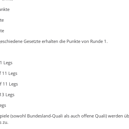
nkte
te
te
geschiedene Gesetzte erhalten die Punkte von Runde 1.
11 Legs
of 11 Legs
of 11 Legs
 13 Legs
Legs
Spiele (sowohl Bundesland-Quali als auch offene Quali) werden üb
s zu.