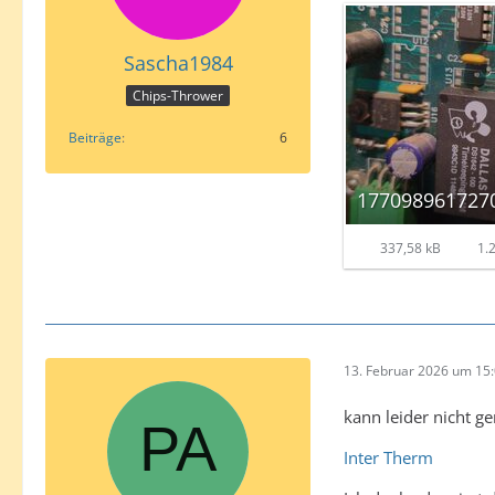
Sascha1984
Chips-Thrower
Beiträge
6
337,58 kB
1.2
13. Februar 2026 um 15
kann leider nicht g
Inter Therm