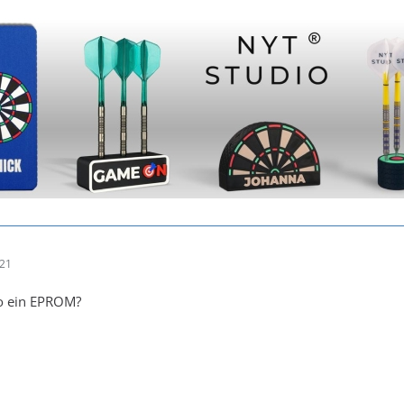
:21
o ein EPROM?