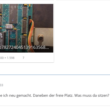
17709895484607827240451391635689_autoscaled.jpg
00 × 1.598
7
:33
e ich neu gemacht. Daneben der freie Platz. Was muss da sitzen?