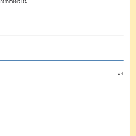
rammiert ist.
#4