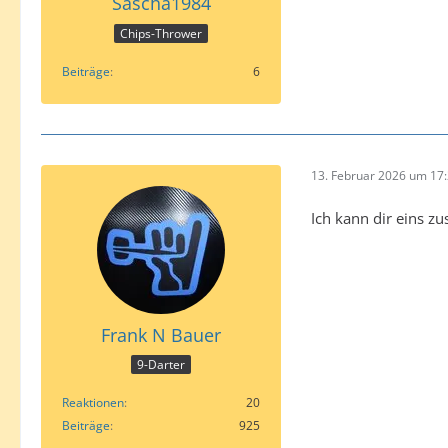
Sascha1984
Chips-Thrower
Beiträge
6
13. Februar 2026 um 17
Ich kann dir eins z
Frank N Bauer
9-Darter
Reaktionen
20
Beiträge
925