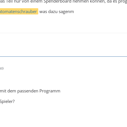
 das Teil nur von einem Spenderboard nehmen können, da es prog
utomatenschrauber
was dazu sagenm
:49
m mit dem passenden Programm
Spieler?