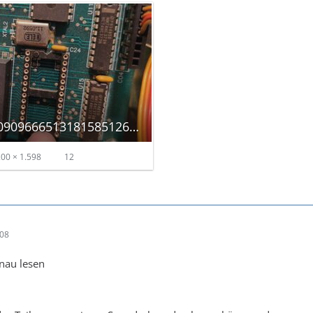
17709896172709096665131815851261_autoscaled.jpg
00 × 1.598
12
:08
enau lesen