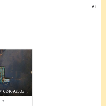
#1
17709895313514944116016246935034_autoscaled.jpg
7