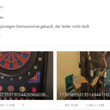
:32
er.
ünstigen Dartsautomat gekauft, der leider nicht läuft.
.
17709895124402355130544269660383_autoscaled.jpg
00 × 1.598
7
387,79 kB
1.200 × 1.598