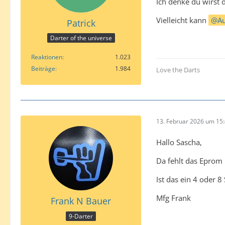
Ich denke du wirst
Vielleicht kann
A
Patrick
Darter of the universe
Reaktionen
1.023
Beiträge
1.984
Love the Darts
13. Februar 2026 um 15
Hallo Sascha,
Da fehlt das Epro
Ist das ein 4 oder 8 
Mfg Frank
Frank N Bauer
9-Darter