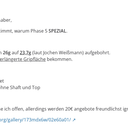
haber,
estimmt, warum Phase 5
SPEZIAL
.
on
26g
auf
23,7g
(laut Jochen Weißmann) aufgebohrt.
erlängerte Gripfläche
bekommen.
et
 ohne Shaft und Top
e ich offen, allerdings werden 20€ angebote freundlichst ig
.org/gallery/173mdx6w/02e60a01/