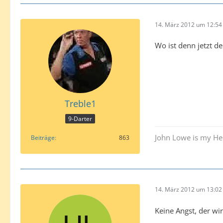
14. März 2012 um 12:54
Wo ist denn jetzt d
Treble1
9-Darter
John Lowe is my He
Beiträge
863
14. März 2012 um 13:02
Keine Angst, der wi