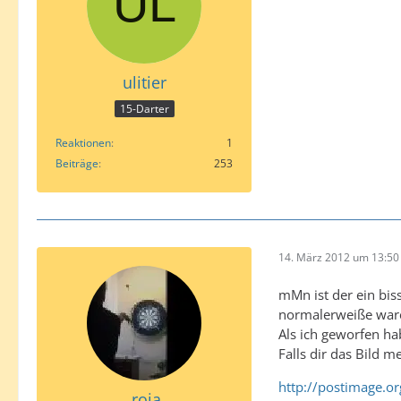
ulitier
15-Darter
Reaktionen
1
Beiträge
253
14. März 2012 um 13:50
mMn ist der ein bi
normalerweiße ware
Als ich geworfen ha
Falls dir das Bild me
http://postimage.o
.roja