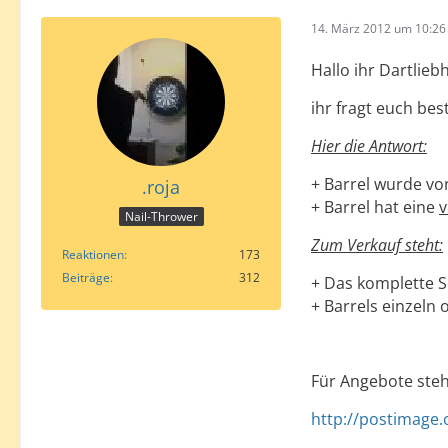
14. März 2012 um 10:26
Hallo ihr Dartlieb
ihr fragt euch b
Hier die Antwort:
+ Barrel wurde v
.roja
+ Barrel hat eine
v
Nail-Thrower
Zum Verkauf steht:
Reaktionen
173
Beiträge
312
+ Das komplette S
+ Barrels einzeln
Für Angebote steh
http://postimage