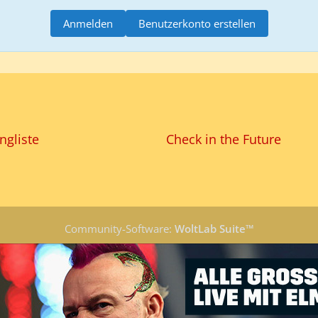
Anmelden
Benutzerkonto erstellen
ngliste
Check in the Future
Community-Software:
WoltLab Suite™