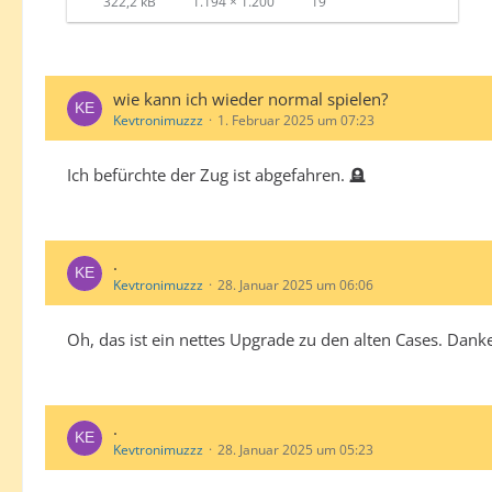
322,2 kB
1.194 × 1.200
19
wie kann ich wieder normal spielen?
Kevtronimuzzz
1. Februar 2025 um 07:23
Ich befürchte der Zug ist abgefahren. 🪦
.
Kevtronimuzzz
28. Januar 2025 um 06:06
Oh, das ist ein nettes Upgrade zu den alten Cases. Dank
.
Kevtronimuzzz
28. Januar 2025 um 05:23