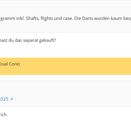
amm inkl. Shafts, flights und case. Die Darts wurden kaum bespie
 hast du das separat gekauft?
Dual Core)
2025
nch.