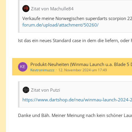
Zitat von Machulle84
Verkaufe meine Norwegischen superdarts scorpion 22gr
forum.de/upload/attachment/50260/
Ist das ein neues Standard case in dem die liefern, oder
Produkt-Neuheiten (Winmau Launch u.a. Blade 5 
Kevtronimuzzz
12. November 2024 um 17:49
Zitat von Putzi
https://www.dartshop.de/neu/winmau-launch-2024-
Danke und Bäh. Meiner Meinung nach kein schöner Lau