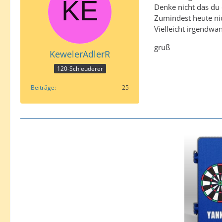
Denke nicht das du 
Zumindest heute ni
Vielleicht irgendwa
gruß
KewelerAdlerR
120-Schleuderer
Beiträge
25