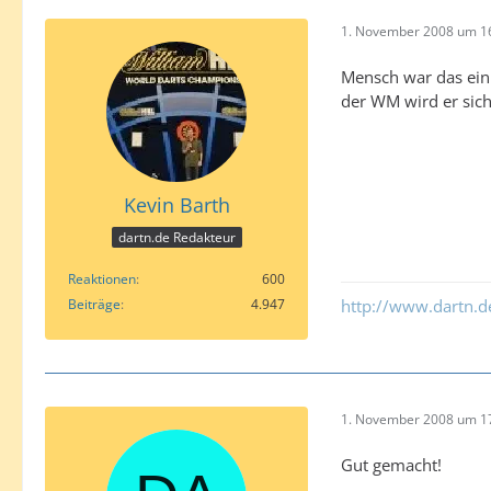
1. November 2008 um 1
Mensch war das ein 
der WM wird er siche
Kevin Barth
dartn.de Redakteur
Reaktionen
600
Beiträge
4.947
http://www.dartn.d
1. November 2008 um 1
Gut gemacht!