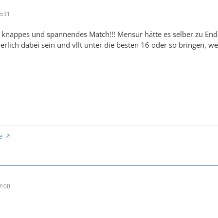
6:31
knappes und spannendes Match!!! Mensur hätte es selber zu Ende b
rlich dabei sein und vllt unter die besten 16 oder so bringen, wen
e
7:00