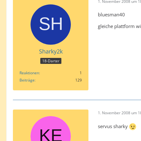
1. November 2008 um 1
bluesman40
gleiche plattform w
Sharky2k
18-Darter
Reaktionen
1
Beiträge
129
1. November 2008 um 1
servus sharky