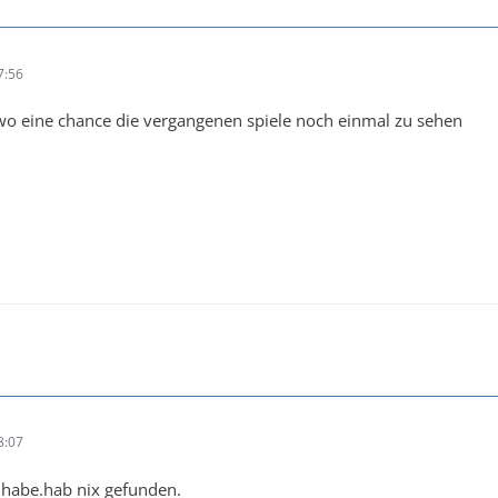
7:56
wo eine chance die vergangenen spiele noch einmal zu sehen
8:07
t habe.hab nix gefunden.