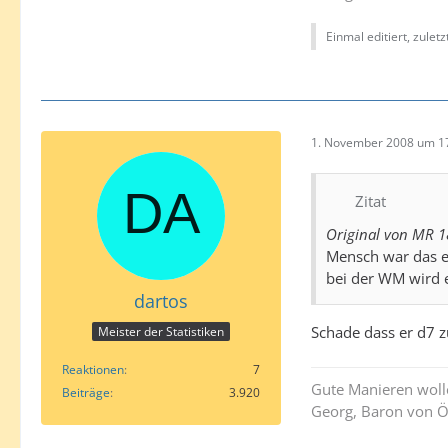
Einmal editiert, zulet
1. November 2008 um 1
Zitat
Original von MR 1
Mensch war das ei
bei der WM wird er
dartos
Schade dass er d7 z
Meister der Statistiken
Reaktionen
7
Gute Manieren woll
Beiträge
3.920
Georg, Baron von Ö