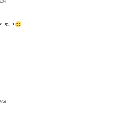
8:34
ie uggla
8:36