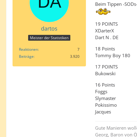
Beim Tippen -SODs- 
19 POINTS
dartos
XDarterX
Dart N . DE
Meister der Statistiken
18 Points
Reaktionen
7
Tommy Boy 180
Beiträge
3.920
17 POINTS
Bukowski
16 Points
Foggs
Slymaster
Pokissimo
Jacques
Gute Manieren woll
Georg, Baron von Ö