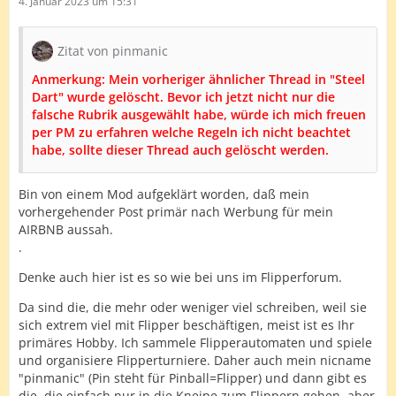
4. Januar 2023 um 15:31
Zitat von pinmanic
Anmerkung: Mein vorheriger ähnlicher Thread in "Steel
Dart" wurde gelöscht. Bevor ich jetzt nicht nur die
falsche Rubrik ausgewählt habe, würde ich mich freuen
per PM zu erfahren welche Regeln ich nicht beachtet
habe, sollte dieser Thread auch gelöscht werden.
Bin von einem Mod aufgeklärt worden, daß mein
vorhergehender Post primär nach Werbung für mein
AIRBNB aussah.
.
Denke auch hier ist es so wie bei uns im Flipperforum.
Da sind die, die mehr oder weniger viel schreiben, weil sie
sich extrem viel mit Flipper beschäftigen, meist ist es Ihr
primäres Hobby. Ich sammele Flipperautomaten und spiele
und organisiere Flipperturniere. Daher auch mein nicname
"pinmanic" (Pin steht für Pinball=Flipper) und dann gibt es
die, die einfach nur in die Kneipe zum Flippern gehen, aber