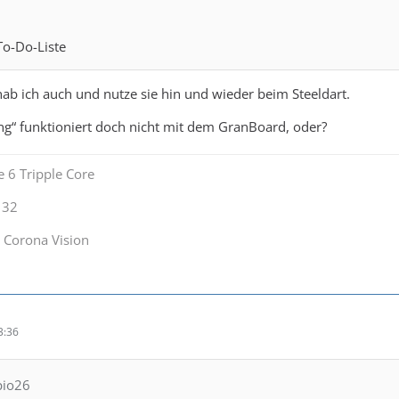
To-Do-Liste
 hab ich auch und nutze sie hin und wieder beim Steeldart.
ng“ funktioniert doch nicht mit dem GranBoard, oder?
 6 Tripple Core
132
 Corona Vision
3:36
pio26