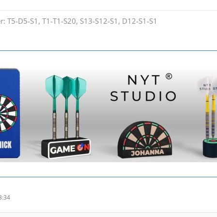
er: T5-D5-S1, T1-T1-S20, S13-S12-S1, D12-S1-S1
3:34