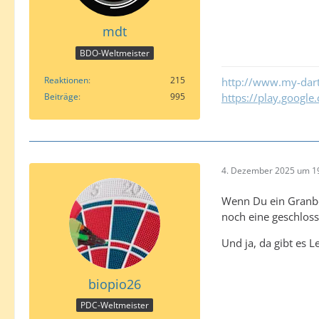
mdt
BDO-Weltmeister
Reaktionen
215
http://www.my-dart
Beiträge
995
https://play.googl
4. Dezember 2025 um 1
Wenn Du ein Granbo
noch eine geschloss
Und ja, da gibt es 
biopio26
PDC-Weltmeister