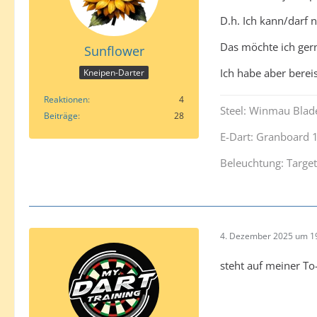
D.h. Ich kann/darf 
Das möchte ich gern
Sunflower
Ich habe aber berei
Kneipen-Darter
Reaktionen
4
Steel: Winmau Blade
Beiträge
28
E-Dart: Granboard 
Beleuchtung: Target
4. Dezember 2025 um 1
steht auf meiner To