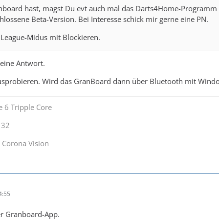
board hast, magst Du evt auch mal das Darts4Home-Programm (
chlossene Beta-Version. Bei Interesse schick mir gerne eine PN.
s League-Midus mit Blockieren.
eine Antwort.
ausprobieren. Wird das GranBoard dann über Bluetooth mit Win
 6 Tripple Core
132
 Corona Vision
4:55
der Granboard-App.