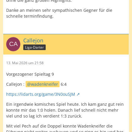
ohne die ganz großen Highlights.
Danke an meinen sehr sympathischen Gegner für die
schnelle terminfindung.
Callejon
Liga-Darter
13. Mai 2026 um 21:58
Vorgezogener Spieltag 9
Callejon :
wadenkneifer
6:4
https://lidarts.org/game/3N0ouSJM
Ein irgendwie komisches Spiel heute. Ich kam ganz gut rein
konnte mir das 1:0 holen. Danach lief schnell nicht mehr
viel und so lag ich verdient 1:3 zurück.
Mit viel Pech auf die Doppel konnte Wadenkneifer die
Führung nicht weiter ausbauen und so ging es hin und her