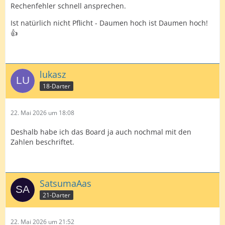
Rechenfehler schnell ansprechen.
Ist natürlich nicht Pflicht - Daumen hoch ist Daumen hoch!
👍
lukasz
18-Darter
22. Mai 2026 um 18:08
Deshalb habe ich das Board ja auch nochmal mit den
Zahlen beschriftet.
SatsumaAas
21-Darter
22. Mai 2026 um 21:52