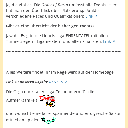
Ja, die gibt es. Die
Order of Dartn
umfasst alle Events. Hier
hat man den Überblick über Platzierung, Punkte,
verschiedene Races und Qualifikationen:
Link
Gibt es eine Übersicht der bisherigen Events?
Jawohl. Es gibt die Lidarts-Liga-EHRENTAFEL mit allen
Turniersiegern, Ligameistern und allen Finalisten:
Link
---------------------------------------------------------------------------------
---------------------------------------------------------------------------------
-------------------------
Alles Weitere findet ihr im Regelwerk auf der Homepage
Link zu unseren Regeln:
REGELN
Die Orga dankt allen Liga-Teilnehmern für die
Aufmerksamkeit
und wünscht eine faire, spannende und erfolgreiche Saison
mit tollen Spielen