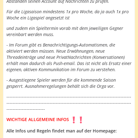
Abständen seinen Account auf Nachrichten zu prüfen.
Für die Ligasaison mindestens 1x pro Woche, da ja auch 1x pro
Woche ein Ligaspiel angesetzt ist
und zudem ein Spieltermin vorab mit dem jeweiligen Gegner
vereinbart werden muss.
- Im Forum gibt es Benachrichtigungs-Automatismen, die
aktiviert werden müssen. Neue Erwähnungen, neue
Threadeinträge und neue PrivatNachrichten (Konversationen)
erhält man dadurch als Push-email. Das ist nicht als Ersatz einer
eigenen, aktiven Kommunikation im Forum zu verstehen.
- Ausgestiegene Spieler werden für die kommende Saison
gesperrt. Ausnahmeregelungen behält sich die Orga vor.
---------------------------------------------------------------------------------
---------------------------------------------------------------------------------
-------------------------
WICHTIGE ALLGEMEINE INFOS
Alle Infos und Regeln findet man auf der Homepage: