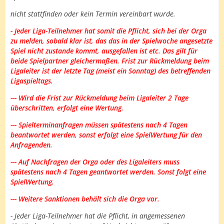
nicht stattfinden oder kein Termin vereinbart wurde.
- Jeder Liga-Teilnehmer hat somit die Pflicht, sich bei der Orga
zu melden, sobald klar ist, das das in der Spielwoche angesetzte
Spiel nicht zustande kommt, ausgefallen ist etc. Das gilt für
beide Spielpartner gleichermaßen. Frist zur Rückmeldung beim
Ligaleiter ist der letzte Tag (meist ein Sonntag) des betreffenden
Ligaspieltags.
--- Wird die Frist zur Rückmeldung beim Ligaleiter 2 Tage
überschritten, erfolgt eine Wertung.
--- Spielterminanfragen müssen spätestens nach 4 Tagen
beantwortet werden, sonst erfolgt eine SpielWertung für den
Anfragenden.
--- Auf Nachfragen der Orga oder des Ligaleiters muss
spätestens nach 4 Tagen geantwortet werden. Sonst folgt eine
SpielWertung.
--- Weitere Sanktionen behält sich die Orga vor.
-
Jeder Liga-Teilnehmer hat die Pflicht, in angemessenen