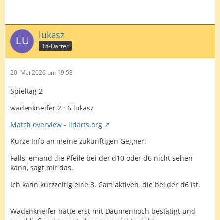
lukasz
18-Darter
20. Mai 2026 um 19:53
Spieltag 2
wadenkneifer 2 : 6 lukasz
Match overview - lidarts.org
Kurze Info an meine zukünftigen Gegner:
Falls jemand die Pfeile bei der d10 oder d6 nicht sehen
kann, sagt mir das.
Ich kann kurzzeitig eine 3. Cam aktiven, die bei der d6 ist.
Wadenkneifer hatte erst mit Daumenhoch bestätigt und