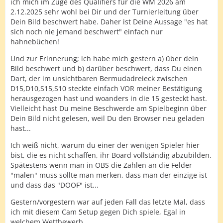
ich mich im Zuge des Qualifiers für die WM 2026 am
2.12.2025 sehr wohl bei Dir und der Turnierleitung über
Ich kann kurzzeitig eine 3. Cam aktiven, die bei der d6
Dein Bild beschwert habe. Daher ist Deine Aussage "es hat
ist.
sich noch nie jemand beschwert" einfach nur
hahnebüchen!
Wadenkneifer hatte erst mit Daumenhoch bestätigt und
Und zur Erinnerung; ich habe mich gestern a) über dein
anschließend gesagt, dass man nichts sieht.
Bild beschwert und b) darüber beschwert, dass Du einen
Dart, der im unsichtbaren Bermudadreieck zwischen
D15,D10,S15,S10 steckte einfach VOR meiner Bestätigung
herausgezogen hast und woanders in die 15 gesteckt hast.
Vielleicht hast Du meine Beschwerde am Spielbeginn über
Dein Bild nicht gelesen, weil Du den Browser neu geladen
hast...
Ich weiß nicht, warum du einer der wenigen Spieler hier
bist, die es nicht schaffen, ihr Board vollständig abzubilden.
Spätestens wenn man in OBS die Zahlen an die Felder
"malen" muss sollte man merken, dass man der einzige ist
und dass das "DOOF" ist...
Gestern/vorgestern war auf jeden Fall das letzte Mal, dass
ich mit diesem Cam Setup gegen Dich spiele, Egal in
welchem Wettbewerb.