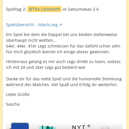
Spieltag 2:
The Locksmith
vs SatsumaAas 2-6
Spielübersicht - lidarts.org
Ein Spiel bei dem die Doppel bei uns beiden stellenweise
überhaupt nicht wollten...
64er, 44er, 41er Legs schmerzen für das Gefühl schon sehr.
Für mich glücklich konnte ich einige dieser gewinnen.
Hintenraus gelang es mir auch Legs direkt zu losen, sodass
ich mit 24 und 26er Legs gut bedient war.
Danke dir für das nette Spiel und die humorvolle Stimmung
während des Matches. Viel Spaß und Erfolg dir weiterhin.
Liebe Grüße
Sascha