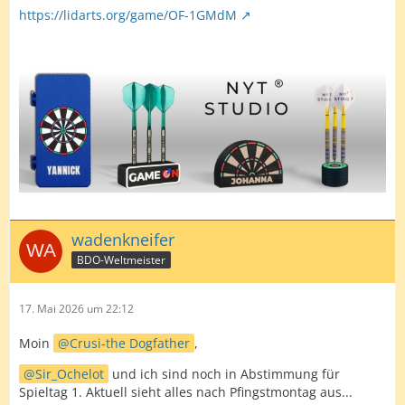
https://lidarts.org/game/OF-1GMdM
wadenkneifer
BDO-Weltmeister
17. Mai 2026 um 22:12
Moin
Crusi-the Dogfather
,
Sir_Ochelot
und ich sind noch in Abstimmung für
Spieltag 1. Aktuell sieht alles nach Pfingstmontag aus...