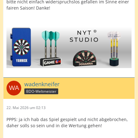
bitte nicht einfach widerspruchslos gefallen im Sinne einer
fairen Saison! Danke!
wadenkneifer
BDO-Weltmeister
22. Mai 2026 um 02:13
PPPS: ja ich hab das Spiel gespielt und nicht abgebrochen,
daher solls so sein und in die Wertung gehen!