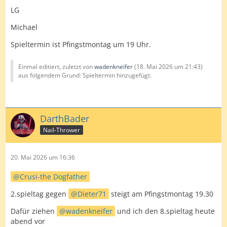
LG
Michael
Spieltermin ist Pfingstmontag um 19 Uhr.
Einmal editiert, zuletzt von
wadenkneifer
(
18. Mai 2026 um 21:43
)
aus folgendem Grund: Spieltermin hinzugefügt.
DarthBader
Nail-Thrower
20. Mai 2026 um 16:36
Crusi-the Dogfather
2.spieltag gegen
Dieter71
steigt am Pfingstmontag 19.30
Dafür ziehen
wadenkneifer
und ich den 8.spieltag heute
abend vor