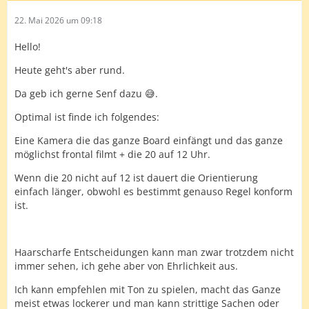
22. Mai 2026 um 09:18
Hello!
Heute geht's aber rund.
Da geb ich gerne Senf dazu 😅.
Optimal ist finde ich folgendes:
Eine Kamera die das ganze Board einfängt und das ganze
möglichst frontal filmt + die 20 auf 12 Uhr.
Wenn die 20 nicht auf 12 ist dauert die Orientierung
einfach länger, obwohl es bestimmt genauso Regel konform
ist.
Haarscharfe Entscheidungen kann man zwar trotzdem nicht
immer sehen, ich gehe aber von Ehrlichkeit aus.
Ich kann empfehlen mit Ton zu spielen, macht das Ganze
meist etwas lockerer und man kann strittige Sachen oder