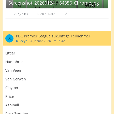
Screenshot_20260124_164356_Chrome.jpg
207,76 kB
1.080 × 1.013
38
PDC Premier League zukünftige Teilnehmer
blueeye
4. Januar 2026 um 15:42
Littler
Humphries
Van Veen
Van Gerwen
Clayton
Price
Aspinall
Rock/Bunting