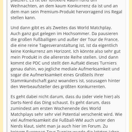
Weihnachten, an dem kaum Konkurrenz da ist und an
dem man sein Premium-Produkt hervorragend ins Regal
stellen kann.
Und dann gibt es als Zweites das World Matchplay.
Auch ganz gut gelegen im Hochsommer. Da pausieren
die großen Fußballigen und außer der Tour de France,
die eine reine Tagesveranstaltung ist, ist da eigentlich
keine Konkurrenz am Horizont. Ich könnte also sehr gut
mein Produkt in die allererste Reihe stellen. Und dann
kommt die PDC und stellt den Auftakt dieses Turniers
genau dahin, wo jegliche mediale Aufmerksamkeit und
sogar die Aufmerksamkeit eines Großteils ihrer
Stammkundschaft ganz woanders ist, sozusagen hinter
den Werbeaufsteller des größten Konkurrenten.
Es geht dabei nicht darum, dass du (oder viele hier) als
Darts-Nerd das Ding schaust. Es geht darum, dass
zumindest am ersten Wochenende des World
Matchplays sehr sehr viel Potential verschenkt wird. Wie
viel Aufmerksamkeit die Fußball-WM auch unter den
Nerds klaut, sieht man ja auch hier im Forum. Zu
keinem European Tour Turnier wurde die letzten Jahre