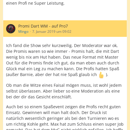
einen Profi ne Super Leistung.
Promi Dart WM - auf Pro7
Mingo
7. Januar 2019 um 09:02
Ich fand die Show sehr kurzweilig. Der Moderator war ok,
Die Promis waren so wie immer - Promis halt, die mit Dart
wenig bis nix am Hut haben. Das neue Format mit Master
Out für die Promis finde ich gut, da man eben auch durch
Glück mal ein Leg zu machen kann. Die Profis hatten Spaß
(außer Barnie, aber der hat nie Spaß glaub ich
).
Ob man die Witze eines Faisal mögen muss, ist wohl jedem
selbst überlassen. Aber lieber so eine Moderation als eine
bei der dir das Gesicht einschläft.
Auch bei so einem Spaßevent zeigen die Profis recht guten
Einsatz. Gewinnen will man halt doch. Der Druck ist
natürlich wesentlich geringer als bei den Turnieren wo es
um richtig Kohle geht. Max hat zum Schluss einen super Job
gemacht. Das hat dem MvG nicht wirklich gefallen. Ich hoffe