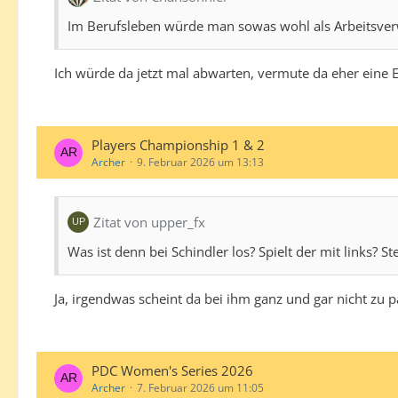
Im Berufsleben würde man sowas wohl als Arbeitsve
Ich würde da jetzt mal abwarten, vermute da eher eine E
Players Championship 1 & 2
Archer
9. Februar 2026 um 13:13
Zitat von upper_fx
Was ist denn bei Schindler los? Spielt der mit links? Ste
Ja, irgendwas scheint da bei ihm ganz und gar nicht zu p
PDC Women's Series 2026
Archer
7. Februar 2026 um 11:05