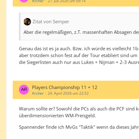
Archer
27. Juli 2026 um 09:14
Zitat von Semper
Aber die regelmäßigen, z.T. massenhaften Absagen der
Genau das ist es ja auch. Bzw. ich würde es vielleicht 1b
aber trotzdem schon fest auf der Tour etabliert sind u
die Siegerlisten auch nur aus Lukes + Nijman + 2-3 Aus
Players Championship 11 + 12
Archer
24. April 2026 um 22:52
Warum sollte er? Sowohl die PCs als auch die PCF sind 
überdimensionierten WM-Preisgeld.
Spannender finde ich MvGs "Taktik" wenn da dieses Jah