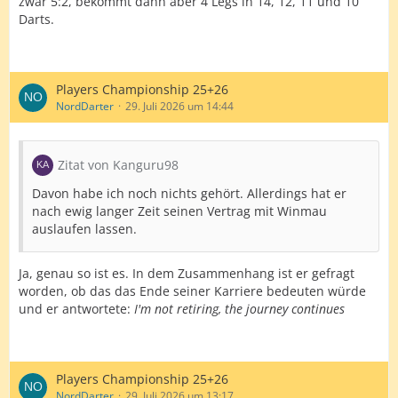
zwar 5:2, bekommt dann aber 4 Legs in 14, 12, 11 und 10
Darts.
Players Championship 25+26
NordDarter
29. Juli 2026 um 14:44
Zitat von Kanguru98
Davon habe ich noch nichts gehört. Allerdings hat er
nach ewig langer Zeit seinen Vertrag mit Winmau
auslaufen lassen.
Ja, genau so ist es. In dem Zusammenhang ist er gefragt
worden, ob das das Ende seiner Karriere bedeuten würde
und er antwortete:
I'm not retiring, the journey continues
Players Championship 25+26
NordDarter
29. Juli 2026 um 13:17