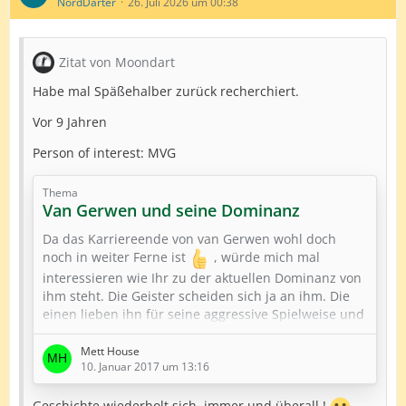
NordDarter
26. Juli 2026 um 00:38
Zitat von Moondart
Habe mal Späßehalber zurück recherchiert.
Vor 9 Jahren
Person of interest: MVG
Thema
Van Gerwen und seine Dominanz
Da das Karriereende von van Gerwen wohl doch
noch in weiter Ferne ist
, würde mich mal
interessieren wie Ihr zu der aktuellen Dominanz von
ihm steht. Die Geister scheiden sich ja an ihm. Die
einen lieben ihn für seine aggressive Spielweise und
den immer neuen Rekorden, die er momentan
aufstellt; die Anderen sehen sich seine Spiele
Mett House
10. Januar 2017 um 13:16
teilweise gar nicht mehr an, weil der Sieger in der
Regel schon im Vorhinein feststeht und Sie van
Gerwen einfach für arrogant halten. Was glaubt Ihr,
Geschichte wiederholt sich, immer und überall !