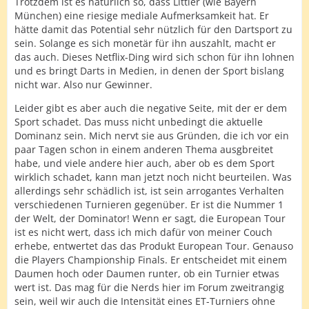
Trotzdem ist es natürlich so, dass Littler (wie Bayern
München) eine riesige mediale Aufmerksamkeit hat. Er
hätte damit das Potential sehr nützlich für den Dartsport zu
sein. Solange es sich monetär für ihn auszahlt, macht er
das auch. Dieses Netflix-Ding wird sich schon für ihn lohnen
und es bringt Darts in Medien, in denen der Sport bislang
nicht war. Also nur Gewinner.
Leider gibt es aber auch die negative Seite, mit der er dem
Sport schadet. Das muss nicht unbedingt die aktuelle
Dominanz sein. Mich nervt sie aus Gründen, die ich vor ein
paar Tagen schon in einem anderen Thema ausgbreitet
habe, und viele andere hier auch, aber ob es dem Sport
wirklich schadet, kann man jetzt noch nicht beurteilen. Was
allerdings sehr schädlich ist, ist sein arrogantes Verhalten
verschiedenen Turnieren gegenüber. Er ist die Nummer 1
der Welt, der Dominator! Wenn er sagt, die European Tour
ist es nicht wert, dass ich mich dafür von meiner Couch
erhebe, entwertet das das Produkt European Tour. Genauso
die Players Championship Finals. Er entscheidet mit einem
Daumen hoch oder Daumen runter, ob ein Turnier etwas
wert ist. Das mag für die Nerds hier im Forum zweitrangig
sein, weil wir auch die Intensität eines ET-Turniers ohne