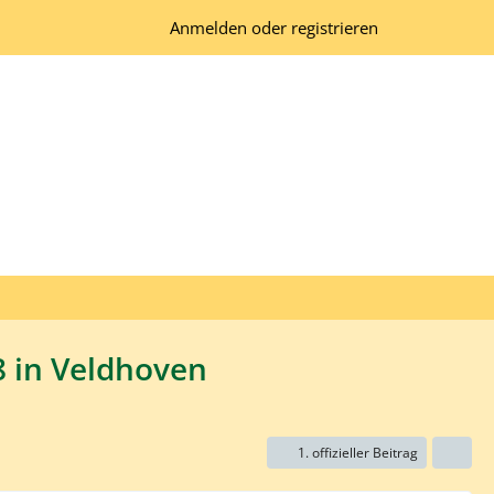
Anmelden oder registrieren
 in Veldhoven
1. offizieller Beitrag