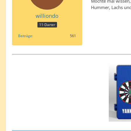
Möchte mal wissen, 
Hummer, Lachs und K
williondo
11-Darter
Beiträge
561