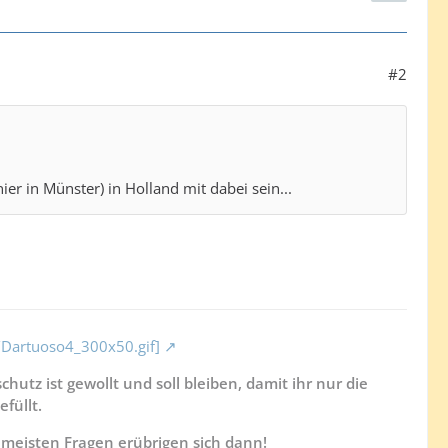
#2
er in Münster) in Holland mit dabei sein...
s/Dartuoso4_300x50.gif]
hutz ist gewollt und soll bleiben, damit ihr nur die
füllt.
e meisten Fragen erübrigen sich dann!