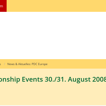
um
s
News & Aktuelles: PDC Europe
ship Events 30./31. August 2008