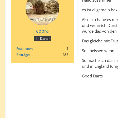
es ist allgemein bek
Also ich habe es mi
und wenn ich Durst
cobra
wurde das von de
11-Darter
Das gleiche mit Früs
Reaktionen
1
Soll heissen wenn i
Beiträge
385
So mache ich das im
und in England (umg
Good Darts