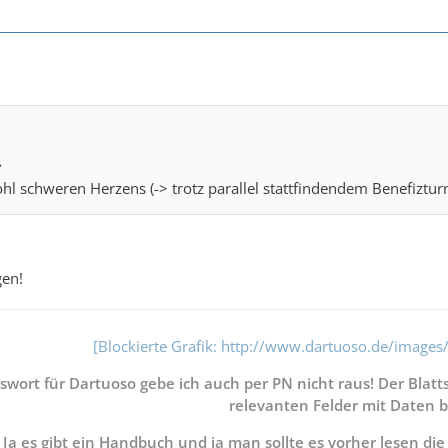
e
hl schweren Herzens (-> trotz parallel stattfindendem Benefizturni
gen!
[Blockierte Grafik: http://www.dartuoso.de/image
swort für Dartuoso gebe ich auch per PN nicht raus! Der Blattsc
relevanten Felder mit Daten be
Ja es gibt ein Handbuch und ja man sollte es vorher lesen di