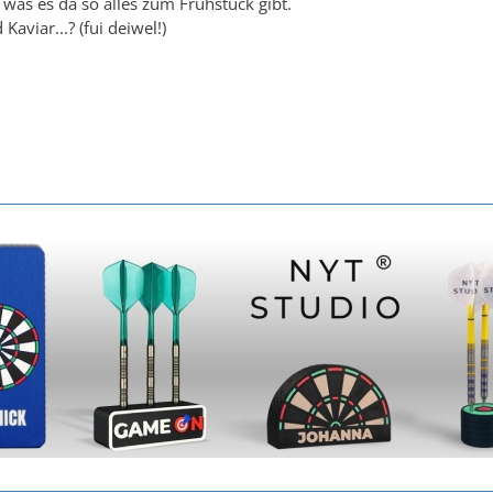
was es da so alles zum Frühstück gibt.
aviar...? (fui deiwel!)