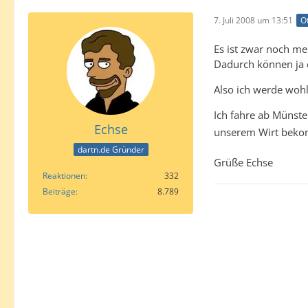
7. Juli 2008 um 13:51
Of
Es ist zwar noch me
Dadurch können ja e
Also ich werde wohl 
Ich fahre ab Münste
Echse
unserem Wirt bekom
dartn.de Gründer
Grüße Echse
Reaktionen
332
Beiträge
8.789