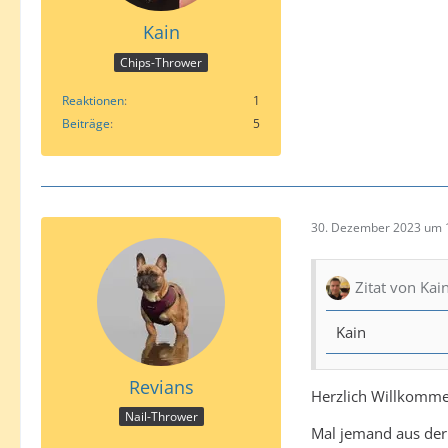
Kain
Chips-Thrower
Reaktionen
1
Beiträge
5
30. Dezember 2023 um 
Zitat von Kai
Kain
Revians
Herzlich Willkomme
Nail-Thrower
Mal jemand aus der