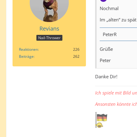
Nochmal
Im „alten“ zu spä
Revians
PeterR
Nail-Thrower
Grüße
Reaktionen
226
Beiträge
262
Peter
Danke Dir!
Ich spiele mit Bild u
Ansonsten könnte i