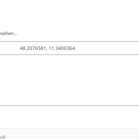
gesehen…
48.2076581, 11.3400364
erR