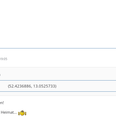
19:05
n
(52.4236886, 13.0525733)
n!
 Heimat...