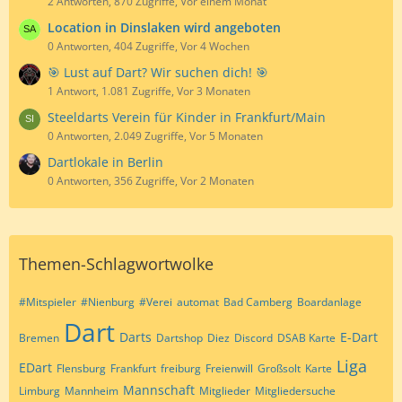
2 Antworten, 870 Zugriffe, Vor einem Monat
Location in Dinslaken wird angeboten
0 Antworten, 404 Zugriffe, Vor 4 Wochen
🎯 Lust auf Dart? Wir suchen dich! 🎯
1 Antwort, 1.081 Zugriffe, Vor 3 Monaten
Steeldarts Verein für Kinder in Frankfurt/Main
0 Antworten, 2.049 Zugriffe, Vor 5 Monaten
Dartlokale in Berlin
0 Antworten, 356 Zugriffe, Vor 2 Monaten
Themen-Schlagwortwolke
#Mitspieler
#Nienburg
#Verei
automat
Bad Camberg
Boardanlage
Dart
Darts
E-Dart
Bremen
Dartshop
Diez
Discord
DSAB Karte
Liga
EDart
Flensburg
Frankfurt
freiburg
Freienwill
Großsolt
Karte
Mannschaft
Limburg
Mannheim
Mitglieder
Mitgliedersuche