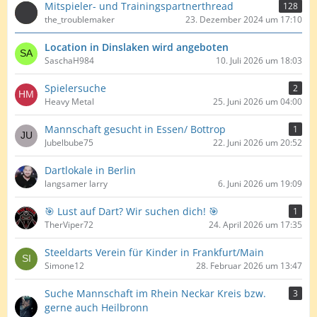
Mitspieler- und Trainingspartnerthread
128
the_troublemaker
23. Dezember 2024 um 17:10
Location in Dinslaken wird angeboten
SaschaH984
10. Juli 2026 um 18:03
Spielersuche
2
Heavy Metal
25. Juni 2026 um 04:00
Mannschaft gesucht in Essen/ Bottrop
1
Jubelbube75
22. Juni 2026 um 20:52
Dartlokale in Berlin
langsamer larry
6. Juni 2026 um 19:09
🎯 Lust auf Dart? Wir suchen dich! 🎯
1
TherViper72
24. April 2026 um 17:35
Steeldarts Verein für Kinder in Frankfurt/Main
Simone12
28. Februar 2026 um 13:47
Suche Mannschaft im Rhein Neckar Kreis bzw.
3
gerne auch Heilbronn