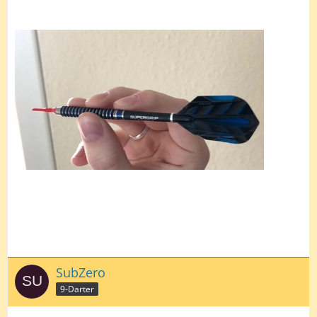
SubZero
9-Darter