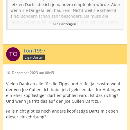
letzten Darts, die ich jemandem empfehlen würde. Aber
wenn sie Dir gefallen, hau rein. Nicht weil sie schlecht
sind, sondern schon sehr besonders. Da muss die
Mulde schon zufällig genau passen und konsiche Darts
Alles anzeigen
mit nem 4 Finger-Grip?
Du hast nen ziemlich entspannten Griff, da sollten viele
Darts gut funktionieren.
Tom1997
Ganz prinzipiell würde ich aber das Budget von 100 €
Liga-Darter
nicht für irgendeinen Dart ausgeben, den ich noch nie
in der Hand hatte. Meine Empfehlung, stattdessen
bspw. bei Dartcentererb.de (oder anderswo) ein paar
10. Dezember 2023 um 08:45
Sets günstige NoName-Darts (1x klein+dick, 1x
lang+dünn, 1x konisch), keine ausgefallenen Griparten
Vielen Dank an alle für die Tipps und Hilfe! Ja es wird wohl
oder fancy coatings.
der von Joe Cullen. Ich habe jetzt gelesen das für Anfänger
ein eher kopflastiger dart empfohlen wird. Ist das richtig?
Wenn Du da dann nen Favoriten hast (oder vllt. jetzt
Und wenn ja tritt das auf den Joe Cullen Dart zu?
schon weißt klein+dick war noch nie Dein Ding), kannst
Du vllt. mal andere Griparten oder Gewicht testen und
Falls nicht gibt es noch andere kopflastige Darts mit eben
dann ist von Deinem Budget vllt. sogar immernoch was
dieser einkehrbung?
übrig.