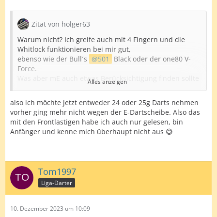
Zitat von holger63
Warum nicht? Ich greife auch mit 4 Fingern und die
Whitlock funktionieren bei mir gut,
ebenso wie der Bull´s
501
Black oder der one80 V-
Force.
Was aber mE auch etwas Berücksichtigung finden sollte
Alles anzeigen
wäre dass der Swarm, den
ich bisher noch nicht in den Fingern hatte, vom Grip her
also ich möchte jetzt entweder 24 oder 25g Darts nehmen
reichlich giftig aussieht.
vorher ging mehr nicht wegen der E-Dartscheibe. Also das
mit den Frontlastigen habe ich auch nur gelesen, bin
Bei 4 Fingern sehe ich den Vorteil dass ICH mit dem
Anfänger und kenne mich überhaupt nicht aus 😅
Ringfinger immer am Übergang Barrel-Spitze
bin, also den Dart auch ohne Mulde immer gleich, oder
zumindest fast, greife.
Tom1997
Warum ein Anfänger einen Frontlastigen Dart nehmen
Liga-Darter
sollte entzieht sich mir(?)
Da macht mehr Gewicht eher Sinn, 24/25g verzeihen
mehr als 21/22g, was hier
10. Dezember 2023 um 10:09
aber wohl keine Beachtung findet da jetzt mit 20g