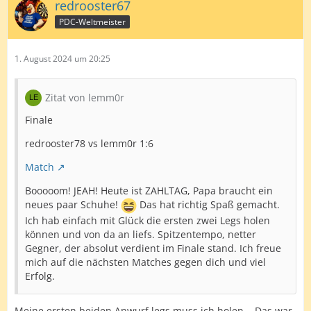
redrooster67
PDC-Weltmeister
1. August 2024 um 20:25
Zitat von lemm0r
Finale
redrooster78 vs lemm0r 1:6
Match
Booooom! JEAH! Heute ist ZAHLTAG, Papa braucht ein
neues paar Schuhe!
Das hat richtig Spaß gemacht.
Ich hab einfach mit Glück die ersten zwei Legs holen
können und von da an liefs. Spitzentempo, netter
Gegner, der absolut verdient im Finale stand. Ich freue
mich auf die nächsten Matches gegen dich und viel
Erfolg.
Meine ersten beiden Anwurf legs muss ich holen... Das war