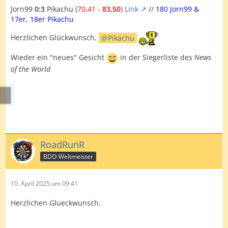
Jorn99
0:3
Pikachu (
70,41
-
83,50
)
Link
//
180 Jorn99 &
17er, 18er Pikachu
Herzlichen Glückwunsch,
Pikachu
Wieder ein "neues" Gesicht
in der Siegerliste des
News
of the World
RoadRunR
BDO-Weltmeister
10. April 2025 um 09:41
Herzlichen Glueckwunsch.