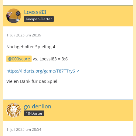
Loessi83
Kneipen-Darter
1. Juli 2025 um 20:39
Nachgeholter Spieltag 4
000score
vs. Loessi83 = 3:6
https://lidarts.org/game/T87TTry6
Vielen Dank für das Spiel
goldenlion
18-Darter
1. Juli 2025 um 20:54