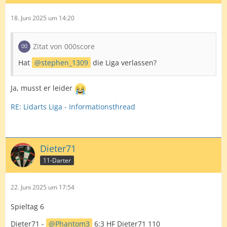
18. Juni 2025 um 14:20
Zitat von 000score
Hat
stephen_1309
die Liga verlassen?
Ja, musst er leider
RE: Lidarts Liga - Informationsthread
Dieter71
11-Darter
22. Juni 2025 um 17:54
Spieltag 6
Dieter71 -
Phantom3
6:3 HF Dieter71 110