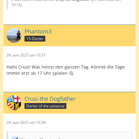
10:16
)
Phantom3
15-Darter
28. Juni 2025 um 10:37
Hallo Crusi! Was heisst den ganzen Tag. Könnte die Tage
immer erst ab 17 Uhr spielen 🤔
Crusi-the Dogfather
Darter of the universe
28. Juni 2025 um 10:38