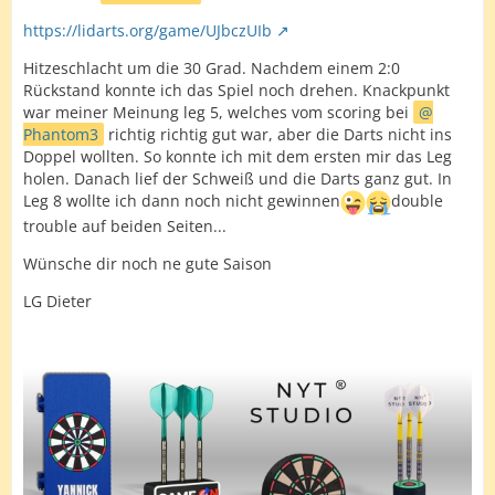
https://lidarts.org/game/UJbczUIb
Hitzeschlacht um die 30 Grad. Nachdem einem 2:0
Rückstand konnte ich das Spiel noch drehen. Knackpunkt
war meiner Meinung leg 5, welches vom scoring bei
Phantom3
richtig richtig gut war, aber die Darts nicht ins
Doppel wollten. So konnte ich mit dem ersten mir das Leg
holen. Danach lief der Schweiß und die Darts ganz gut. In
Leg 8 wollte ich dann noch nicht gewinnen
double
trouble auf beiden Seiten...
Wünsche dir noch ne gute Saison
LG Dieter