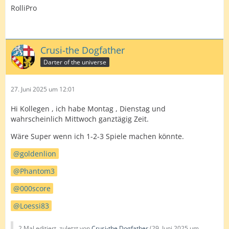
RolliPro
Crusi-the Dogfather
Darter of the universe
27. Juni 2025 um 12:01
Hi Kollegen , ich habe Montag , Dienstag und
wahrscheinlich Mittwoch ganztägig Zeit.
Wäre Super wenn ich 1-2-3 Spiele machen könnte.
goldenlion
Phantom3
000score
Loessi83
2 Mal editiert, zuletzt von
Crusi-the Dogfather
(
29. Juni 2025 um