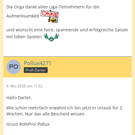
Die Orga dankt allen Liga-Teilnehmern für die
Aufmerksamkeit
und wünscht eine faire, spannende und erfolgreiche Saison
mit tollen Spielen
Pollux4271
Profi-Darter
9. Mai 2026 um 17:32
Hallo Darter,
Wie schon mehrfach erwähnt ich bin jetzt in Urlaub für 2
Wochen. Nur das alle Bescheid wissen.
Gruss RolliPro/ Pollux