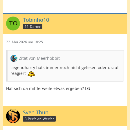
Tobinho10
11-Darter
22. Mai 2026 um 18:25
Zitat von Meerhobbit
Legendharry hats immer noch nicht gelesen oder drauf
reagiert
Hat sich da mittlerweile etwas ergeben? LG
Sven Thun
3-Perfekte-Werfer