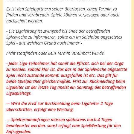
Es ist den Spielpartnern selber überlassen, einen Termin zu
finden und verabreden. Spiele können vorgezogen oder auch
nachgeholt werden.
- Die Ligaleitung ist zwingend bis Ende der betreffenden
Spielwoche zu informieren, sollte ein im Spielplan angesetztes
Spiel - aus welchem Grund auch immer -
nicht stattfinden oder kein Termin vereinbart wurde.
- Jeder Liga-Teilnehmer hat somit die Pflicht, sich bei der Orga
zu melden, sobald klar ist, das das in der Spielwoche angesetzte
Spiel nicht zustande kommt, ausgefallen ist etc. Das gilt für
beide Spielpartner gleichermaßen. Frist zur Rückmeldung beim
Ligaleiter ist der letzte Tag (meist ein Sonntag) des betreffenden
Ligaspieltags.
--- Wird die Frist zur Rückmeldung beim Ligaleiter 2 Tage
überschritten, erfolgt eine Wertung.
--- Spielterminanfragen müssen spätestens nach 4 Tagen
beantwortet werden, sonst erfolgt eine SpielWertung für den
Anfragenden.