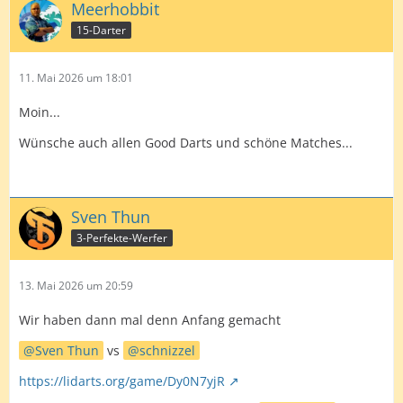
Meerhobbit
15-Darter
11. Mai 2026 um 18:01
Moin...
Wünsche auch allen Good Darts und schöne Matches...
Sven Thun
3-Perfekte-Werfer
13. Mai 2026 um 20:59
Wir haben dann mal denn Anfang gemacht
Sven Thun
vs
schnizzel
https://lidarts.org/game/Dy0N7yjR