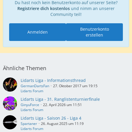
Du hast noch kein Benutzerkonto auf unserer Seite?
Registriere dich kostenlos
und nimm an unserer
Community teil!
Benutzerkonto
Anmelden
erstellen
Ähnliche Themen
Lidarts Liga - Informationsthread
GermanDartsFan
27. Oktober 2017 um 19:15
Lidarts Forum
Lidarts Liga - 31. Ranglistenturnierfinale
GinyuForce
22. April 2026 um 11:51
Lidarts Forum
Lidarts Liga - Saison 26 - Liga 4
Spartaner
26. August 2025 um 11:19
Lidarts Forum