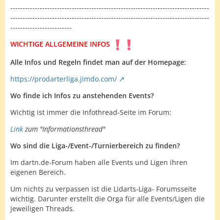
---------------------------------------------------------------------------------
---------------------------------------------------------------------------------
-------------------------
WICHTIGE ALLGEMEINE INFOS
Alle Infos und Regeln findet man auf der Homepage:
https://prodarterliga.jimdo.com/
Wo finde ich Infos zu anstehenden Events?
Wichtig ist immer die Infothread-Seite im Forum:
Link
zum "Informationsthread"
Wo sind die Liga-/Event-/Turnierbereich zu finden?
Im dartn.de-Forum haben alle Events und Ligen ihren
eigenen Bereich.
Um nichts zu verpassen ist die Lidarts-Liga- Forumsseite
wichtig. Darunter erstellt die Orga für alle Events/Ligen die
jeweiligen Threads.