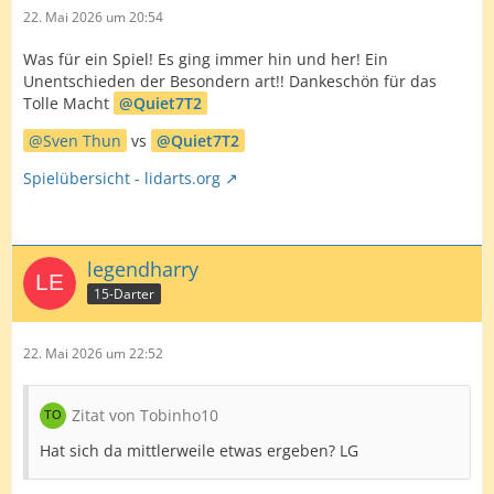
22. Mai 2026 um 20:54
Was für ein Spiel! Es ging immer hin und her! Ein
Unentschieden der Besondern art!! Dankeschön für das
Tolle Macht
Quiet7T2
Sven Thun
vs
Quiet7T2
Spielübersicht - lidarts.org
legendharry
15-Darter
22. Mai 2026 um 22:52
Zitat von Tobinho10
Hat sich da mittlerweile etwas ergeben? LG