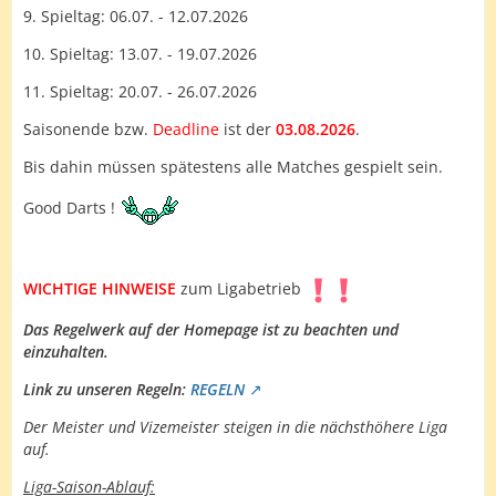
9. Spieltag: 06.07. - 12.07.2026
10. Spieltag: 13.07. - 19.07.2026
11. Spieltag: 20.07. - 26.07.2026
Saisonende bzw.
Deadline
ist der
03.08
.2
026
.
Bis dahin müssen spätestens alle Matches gespielt sein.
Good Darts !
WICHTIGE HINWEISE
zum Ligabetrieb
Das Regelwerk auf der Homepage ist zu beachten und
einzuhalten.
Link zu unseren Regeln:
REGELN
Der Meister und Vizemeister steigen in die nächsthöhere Liga
auf.
Liga-Saison-Ablauf: