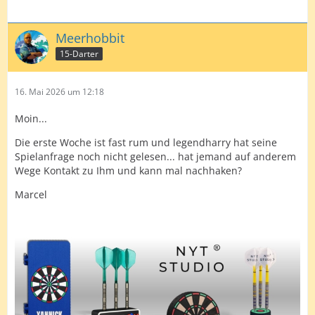
Meerhobbit
15-Darter
16. Mai 2026 um 12:18
Moin...
Die erste Woche ist fast rum und legendharry hat seine
Spielanfrage noch nicht gelesen... hat jemand auf anderem
Wege Kontakt zu Ihm und kann mal nachhaken?
Marcel