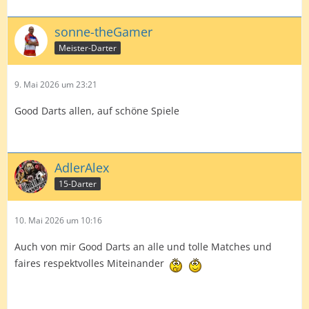
sonne-theGamer
Meister-Darter
9. Mai 2026 um 23:21
Good Darts allen, auf schöne Spiele
AdlerAlex
15-Darter
10. Mai 2026 um 10:16
Auch von mir Good Darts an alle und tolle Matches und
faires respektvolles Miteinander