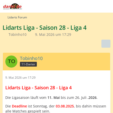
Lidarts Forum
Lidarts Liga - Saison 28 - Liga 4
Tobinho10
9. Mai 2026 um 17:29
Tobinho10
11-Darter
9. Mai 2026 um 17:29
Lidarts Liga - Saison 28 - Liga 4
Die Ligasaison läuft vom
11. Mai
bis zum 26. Juli
.2026
.
Die
Deadline
ist Sonntag, der
03.08.2025
, bis dahin müssen
alle Matches gespielt sein.