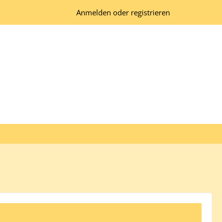
Anmelden oder registrieren