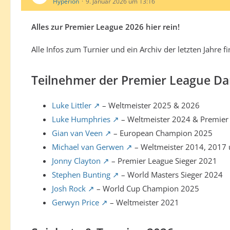
Hyperion
9. Januar 2026 um 13:16
Alles zur Premier League 2026 hier rein!
Alle Infos zum Turnier und ein Archiv der letzten Jahre fi
Teilnehmer der Premier League Dar
Luke Littler
– Weltmeister 2025 & 2026
Luke Humphries
– Weltmeister 2024 & Premier
Gian van Veen
– European Champion 2025
Michael van Gerwen
– Weltmeister 2014, 2017
Jonny Clayton
– Premier League Sieger 2021
Stephen Bunting
– World Masters Sieger 2024
Josh Rock
– World Cup Champion 2025
Gerwyn Price
– Weltmeister 2021