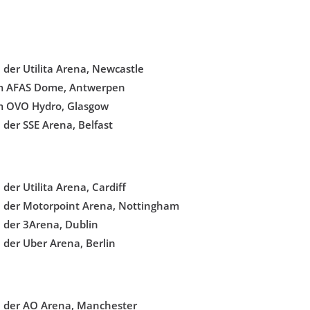
 der Utilita Arena, Newcastle
m AFAS Dome, Antwerpen
m OVO Hydro, Glasgow
 der SSE Arena, Belfast
der Utilita Arena, Cardiff
 der Motorpoint Arena, Nottingham
 der 3Arena, Dublin
 der Uber Arena, Berlin
 der AO Arena, Manchester