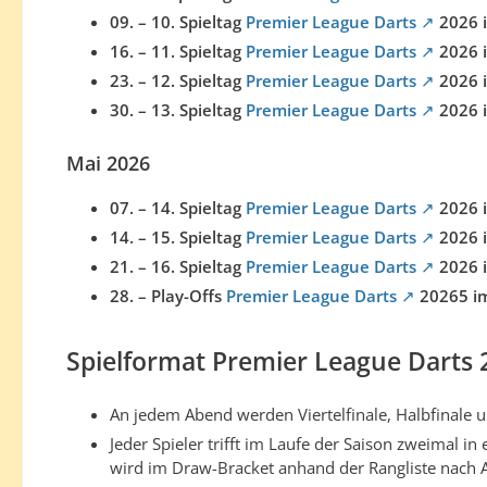
09. – 10. Spieltag
Premier League Darts
2026 i
16. – 11. Spieltag
Premier League Darts
2026 
23. – 12. Spieltag
Premier League Darts
2026 i
30. – 13. Spieltag
Premier League Darts
2026 i
Mai 2026
07. – 14. Spieltag
Premier League Darts
2026 i
14. – 15. Spieltag
Premier League Darts
2026 i
21. – 16. Spieltag
Premier League Darts
2026 i
28. – Play-Offs
Premier League Darts
20265 i
Spielformat Premier League Darts 
An jedem Abend werden Viertelfinale, Halbfinale u
Jeder Spieler trifft im Laufe der Saison zweimal i
wird im Draw-Bracket anhand der Rangliste nach 