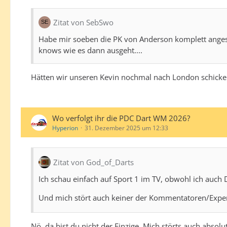
Zitat von SebSwo
Habe mir soeben die PK von Anderson komplett angeseh
knows wie es dann ausgeht....
Hätten wir unseren Kevin nochmal nach London schicken
Wo verfolgt ihr die PDC Dart WM 2026?
Hyperion
31. Dezember 2025 um 12:33
Zitat von God_of_Darts
Ich schau einfach auf Sport 1 im TV, obwohl ich auch 
Und mich stört auch keiner der Kommentatoren/Expe
Nö, da bist du nicht der Einzige. Mich störts auch absolu