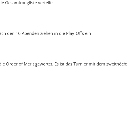
e Gesamtrangliste verteilt:
ach den 16 Abenden ziehen in die Play-Offs ein
ie Order of Merit gewertet. Es ist das Turnier mit dem zweithöch