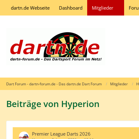
dartn.de Webseite
Dashboard
Mitglieder
For
Dart Forum - dartn-forum.de - Das dartn.de Dart Forum
Mitglieder
H
Beiträge von Hyperion
Premier League Darts 2026