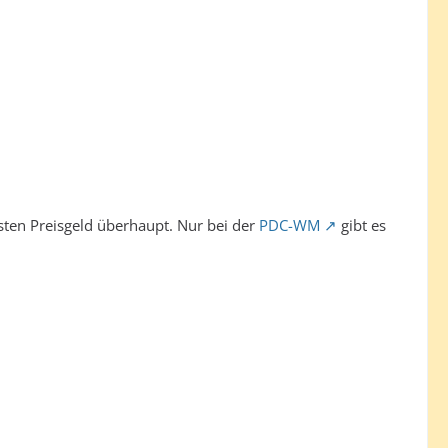
sten Preisgeld überhaupt. Nur bei der
PDC-WM
gibt es