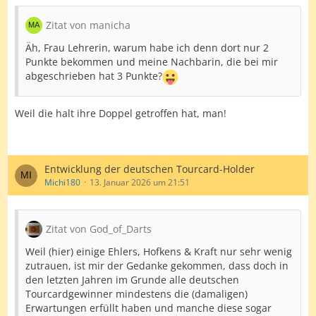
5 Nordiren
Zitat von manicha
5 Franzosen
Äh, Frau Lehrerin, warum habe ich denn dort nur 2
Punkte bekommen und meine Nachbarin, die bei mir
3 Österreicher
abgeschrieben hat 3 Punkte?
3 Spanier
Weil die halt ihre Doppel getroffen hat, man!
3 Polen
3 Tschechen
2 Brasilianer
Entwicklung der deutschen Tourcard-Holder
Michi180
13. Januar 2026 um 21:51
2 Portugiesen
2 Ungar
Zitat von God_of_Darts
1 Amerikaner
Weil (hier) einige Ehlers, Hofkens & Kraft nur sehr wenig
1 Schwede
zutrauen, ist mir der Gedanke gekommen, dass doch in
den letzten Jahren im Grunde alle deutschen
1 Schweizer
Tourcardgewinner mindestens die (damaligen)
1 Südafrikaner
Erwartungen erfüllt haben und manche diese sogar