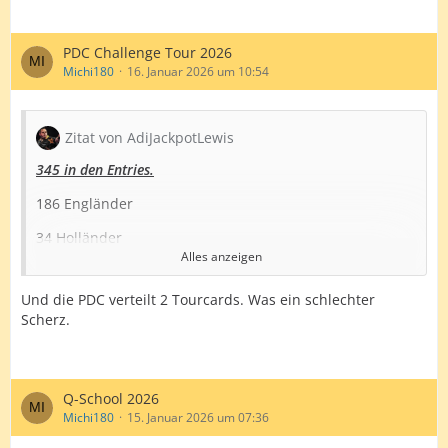
PDC Challenge Tour 2026
Michi180
16. Januar 2026 um 10:54
Zitat von AdiJackpotLewis
345 in den Entries.
186 Engländer
34 Holländer
Alles anzeigen
22 Deutsche
Und die PDC verteilt 2 Tourcards. Was ein schlechter
18 UK
Scherz.
14 Iren
12 Waliser
Q-School 2026
12 Schotten
Michi180
15. Januar 2026 um 07:36
9 Belgier