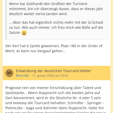
Wenn Kai Gotthardt den Großteil der Turniere
mitnimmt, bin ich überzeugt davon, dass er dieses Jahr
deutlich weiter vorne landen wird.
… Aber das hat eigentlich nichts mehr mit der Q-School
zu tun. Wie auch immer, ich freu mich wie Bolle auf die
Saison
Der Kerl hat 6 Spiele gewonnen, Platz 180 in der Order of
Merit, es kann nur bergauf gehen...
Entwicklung der deutschen Tourcard-Holder
Michi180
11. Januar 2026 um 19:34
Prognose rein von meiner Einschätzung über Talent und
Spielstärke... Wenn Rupprecht sich die beiden Jahre auf
Dart konzentriert, wird er die Deutsche Nr. 4 oder 5 sein
und eeeeasy die Tourcard behalten. Schindler - Springer -
Pietreczko - Gaga und dahinter dann Rupprecht. Halte ihn
nach wie vor für einen der talentiertesten Spieler die wir je