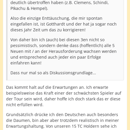
deutlich übertroffen haben (z.B. Clemens, Schindi,
1 Norweger
PIkachu & Hempel).
1 Däne
Also die einzige Enttäuschung, die mir spontan
eingefallen ist, ist Gotthardt und der hat ja sogar noch
1 Kanadier
dieses Jahr Zeit um das zu korrigieren!
1 Kroate
Von daher bin ich (auch) bei diesen 3en nicht so
pessimistisch, sondern denke dass (hoffentlich) alle 5
1 Zypriote
Neuen mit / an der Herausforderung wachsen werden
1 Australier
und entsprechend auch jeder ein paar Erfolge
einfahren kann!
Dass nur mal so als Diskussionsgrundlage...
Das kommt halt auf die Erwartungen an. Ich erwarte
beispielsweise das Kraft einer der schwächsten Spieler auf
der Tour sein wird, daher hoffe ich doch stark das er diese
nicht erfüllen wird.
Grundsätzlich drücke ich den Deutschen auch besonders
die Daumen, bin aber aber trotzdem realistisch in meiner
Erwartungshaltung. Von unseren 15 TC Holdern sehe ich