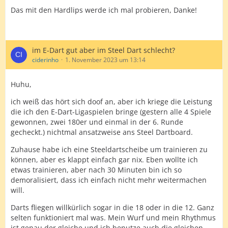
Das mit den Hardlips werde ich mal probieren, Danke!
im E-Dart gut aber im Steel Dart schlecht?
ciderinho
1. November 2023 um 13:14
Huhu,
ich weiß das hört sich doof an, aber ich kriege die Leistung
die ich den E-Dart-Ligaspielen bringe (gestern alle 4 Spiele
gewonnen, zwei 180er und einmal in der 6. Runde
gecheckt.) nichtmal ansatzweise ans Steel Dartboard.
Zuhause habe ich eine Steeldartscheibe um trainieren zu
können, aber es klappt einfach gar nix. Eben wollte ich
etwas trainieren, aber nach 30 Minuten bin ich so
demoralisiert, dass ich einfach nicht mehr weitermachen
will.
Darts fliegen willkürlich sogar in die 18 oder in die 12. Ganz
selten funktioniert mal was. Mein Wurf und mein Rhythmus
ist genau der gleiche und ich benutze auch die gleichen