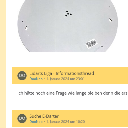
Lidarts Liga - Informationsthread
DooNeo
1. Januar 2024 um 23:01
Ich hätte noch eine Frage wie lange bleiben denn die ers
Suche E-Darter
DooNeo
1. Januar 2024 um 10:20