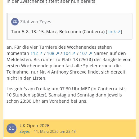
In der Zwischenzeit steht aber nun bereits
Zitat von Zeyes
Tour 5-8: 13.-15. März, Belconnen (Canberra) [
Link
]
an. Für die vier Turniere des Wochenendes stehen
momentan
112
/
108
/
104
/
107
Namen auf den
Meldelisten. Bis runter zu Platz 18 (250 $) der Rangliste vom
ersten Wochenende planen fast alle Spieler erneut die
Teilnahme, nur Nr. 4 Anthony Shreeve findet sich derzeit
nicht in den Listen.
Los geht's am Freitag um 07:30 Uhr MEZ (in Canberra ist's
10 Stunden später), Samstag und Sonntag dann jeweils
schon 23:30 Uhr am Vorabend bei uns.
UK Open 2026
Zeyes
11. März 2026 um 23:48