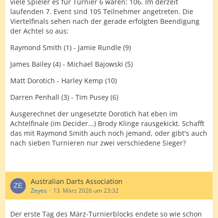
viele Spieler es für Turnier 6 waren: 106. Im derzeit
laufenden 7. Event sind 105 Teilnehmer angetreten. Die
Viertelfinals sehen nach der gerade erfolgten Beendigung
der Achtel so aus:
Raymond Smith (1) - Jamie Rundle (9)
James Bailey (4) - Michael Bajowski (5)
Matt Dorotich - Harley Kemp (10)
Darren Penhall (3) - Tim Pusey (6)
Ausgerechnet der ungesetzte Dorotich hat eben im
Achtelfinale (im Decider...) Brody Klinge rausgekickt. Schafft
das mit Raymond Smith auch noch jemand, oder gibt's auch
nach sieben Turnieren nur zwei verschiedene Sieger?
Australian Darts Association
Zeyes
13. März 2026 um 23:32
Der erste Tag des März-Turnierblocks endete so wie schon