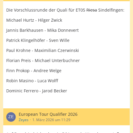
Sven Kammann
Die Vorschlussrunde der Quali für ET05
Riesa
Sindelfingen:
Boris Nowak
Michael Hurtz - Hilger Zwick
Nico Sawatzky
Jannis Barkhausen - Mika Donnevert
Patrick Schwab
Patrick Klingelhöfer - Sven Wille
Lars Urbinat
Paul Krohne - Maximilian Czerwinski
Bjorn Zittlau
Florian Preis - Michael Unterbuchner
Von den gestern fehlenden Spielern ist also keiner neu
eingestiegen.
Finn Prokop - Andree Welge
Robin Masino - Luca Wolff
Dominic Ferrero - Jarod Becker
European Tour Qualifier 2026
Zeyes
1. März 2026 um 11:29