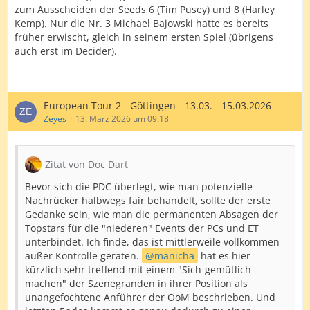
zum Ausscheiden der Seeds 6 (Tim Pusey) und 8 (Harley
Kemp). Nur die Nr. 3 Michael Bajowski hatte es bereits
früher erwischt, gleich in seinem ersten Spiel (übrigens
auch erst im Decider).
European Tour 2 - Göttingen - 13.03. - 15.03.2026
Zeyes
13. März 2026 um 09:18
Zitat von Doc Dart
Bevor sich die PDC überlegt, wie man potenzielle
Nachrücker halbwegs fair behandelt, sollte der erste
Gedanke sein, wie man die permanenten Absagen der
Topstars für die "niederen" Events der PCs und ET
unterbindet. Ich finde, das ist mittlerweile vollkommen
außer Kontrolle geraten.
manicha
hat es hier
kürzlich sehr treffend mit einem "Sich-gemütlich-
machen" der Szenegranden in ihrer Position als
unangefochtene Anführer der OoM beschrieben. Und