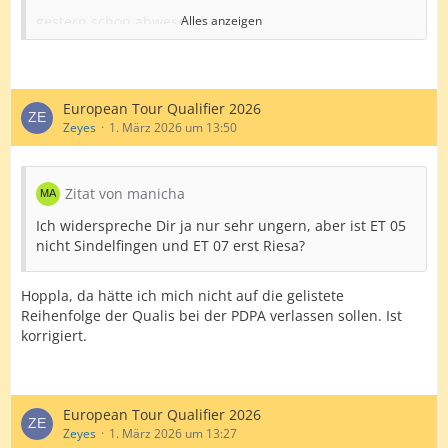
gestern schon abwesend
Alles anzeigen
Tom Heldt
Florian Hempel
seit 2. Turnier abwesend
European Tour Qualifier 2026
Oliver Mueller (FfO)
Zeyes
1. März 2026 um 13:50
Thomas Natusch
Merlin Nicolaus
Zitat von manicha
Steffen Scheffler
Ich widerspreche Dir ja nur sehr ungern, aber ist ET 05
nicht Sindelfingen und ET 07 erst Riesa?
Tim Scholz
Jannik Tietz
Hoppla, da hätte ich mich nicht auf die gelistete
Reihenfolge der Qualis bei der PDPA verlassen sollen. Ist
gestern noch gespielt
korrigiert.
Maurice Gutgesell
Yannick Hund
nur noch fürs 3. Turnier gemeldet, 4. nicht
European Tour Qualifier 2026
mehr
Zeyes
1. März 2026 um 13:27