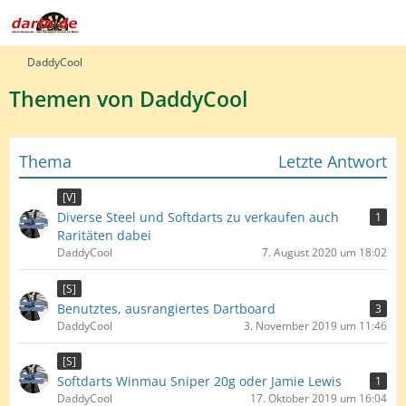
DaddyCool
Themen von DaddyCool
Thema
Letzte Antwort
[V]
Diverse Steel und Softdarts zu verkaufen auch
1
Raritäten dabei
DaddyCool
7. August 2020 um 18:02
[S]
Benutztes, ausrangiertes Dartboard
3
DaddyCool
3. November 2019 um 11:46
[S]
Softdarts Winmau Sniper 20g oder Jamie Lewis
1
DaddyCool
17. Oktober 2019 um 16:04